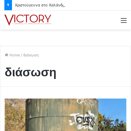
Χριστούγεννα στο Χαλάνδρι- Ολες οι εκδηλώσεις του Δήμου
M
Home
/
διάσωση
διάσωση