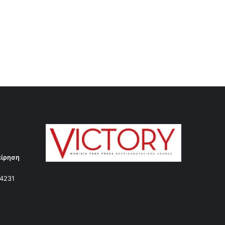
είρηση
14231