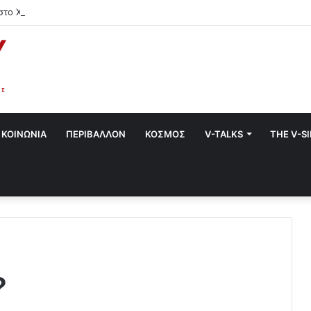
στο Χαλάνδρι- Ολες οι εκδηλώσεις του Δήμου
ΚΟΙΝΩΝΙΑ
ΠΕΡΙΒΑΛΛΟΝ
ΚΟΣΜΟΣ
V-TALKS
THE V-S
?