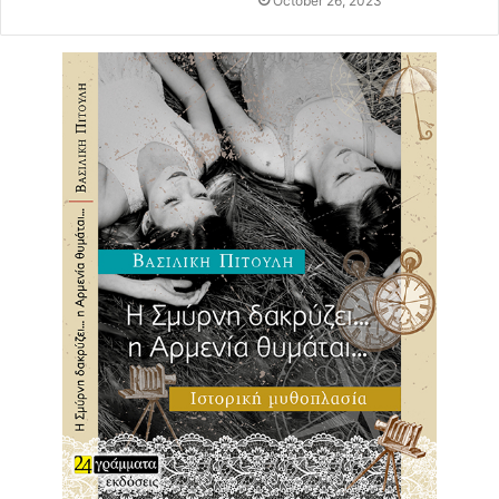
October 26, 2023
Παρακολουθήστε τη συναυλία τo Σάββατο 20/06 στις
21.00.live
στη σελίδα του ΚΠΙΣΝ
ΕΔΩ
καθώς και στη σελίδα του ΚΠΙΣΝ στο Facebook
@SNFCC
ΕΔΩ
Η σειρά #snfccAtHome: music πραγματοποιείται με τα
μεγαλύτερα δυνατά μέτρα ασφαλείας, έχοντας πάντοτε
ως προτεραιότητα την υγεία των συνεργατών και των
εργαζομένων του ΚΠΙΣΝ
.
ψυχαγωγία
διαδικτυακή συναυλία
online
Διονύσης Σαββόπουλος