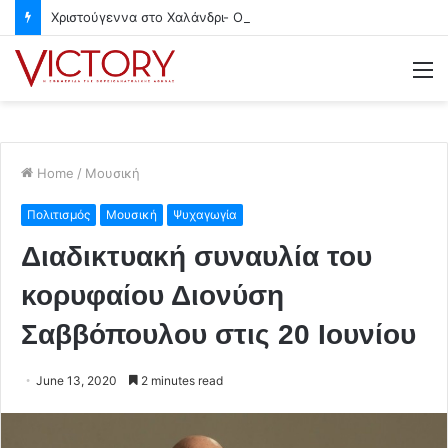
Χριστούγεννα στο Χαλάνδρι- Ολες οι εκδηλώσεις του Δήμου
M
Home
/
Μουσική
Πολιτισμός
Μουσική
Ψυχαγωγία
Διαδικτυακή συναυλία του
κορυφαίου Διονύση
Σαββόπουλου στις 20 Ιουνίου
June 13, 2020
2 minutes read