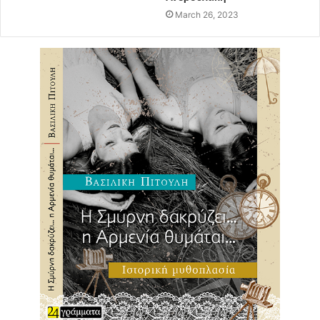
επιπτώσεων που θα έχει στην οικονομία και στα ελληνικά
March 26, 2023
assets. Η επιστροφή στο investment grade (IG) θα
επιτρέψει στις ελληνικές μετοχές και τα ομόλογα να
επιστρέψουν στο ραντάρ μεγαλύτερου αριθμού
επενδυτών. Ουσιαστικά, αυτοί οι επενδυτές δεν μπόρεσαν
να διαθέσουν κεφάλαια στην Ελλάδα μετά την
υποβάθμισή της στις αναδυόμενες αγορές, λόγω
περιορισμών από το καταστατικό τους.
Επιπλέον, ο “τίτλος” investment grade επιτρέπει σε ένα
πολύ μεγαλύτερο κοινό επενδυτών να επενδύσει σε
περιουσιακά στοιχεία της Ελλάδας. Αυτό οφείλεται στο
γεγονός ότι στις ανεπτυγμένες αγορές το υπό διαχείριση
ενεργητικό αγγίζει τα 52 τρισεκατομμύρια δολάρια,
έναντι μόλις 6,3 τρισ. δολαρίων στις αναδυόμενες
αγορές.
Η χρηματιστηριακή αγορά έχει διανύσει μια μεγάλη