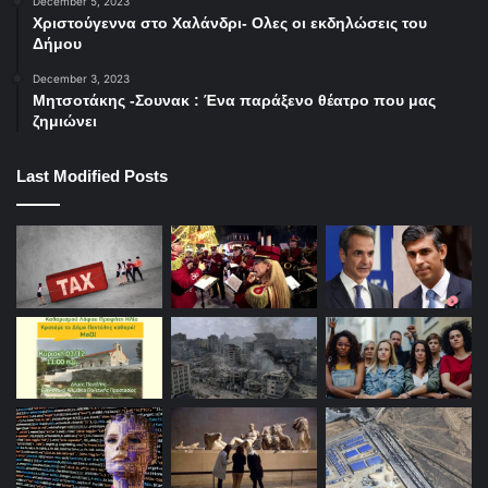
December 5, 2023
Χριστούγεννα στο Χαλάνδρι- Ολες οι εκδηλώσεις του
Οι αναδυόμενες αγορές, στις οποίες έχει «παγιδευτεί» το
Δήμου
Χ.Α., αποτελούν πολύ μικρό κομμάτι της παγκόσμιας
επενδυτικής «πίτας» και προσελκύουν αντίστοιχα μικρά
December 3, 2023
Μητσοτάκης -Σουνακ : Ένα παράξενο θέατρο που μας
κεφάλαια. Για παράδειγμα, στον παγκόσμιο δείκτη της
ζημιώνει
MSCI η βαρύτητα των αναδυόμενων αγορών είναι μόλις
13%.
Last Modified Posts
Χρηματιστήριο