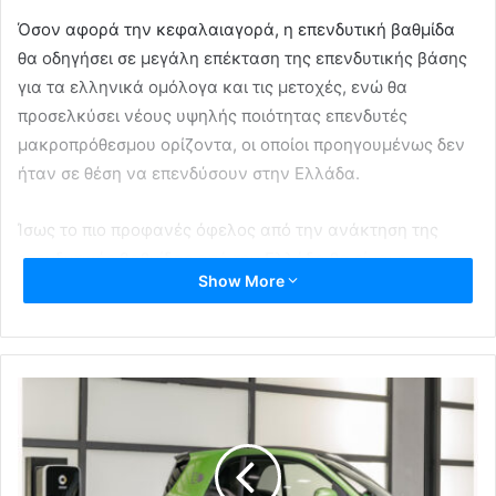
Όσον αφορά την κεφαλαιαγορά, η επενδυτική βαθμίδα
θα οδηγήσει σε μεγάλη επέκταση της επενδυτικής βάσης
για τα ελληνικά ομόλογα και τις μετοχές, ενώ θα
προσελκύσει νέους υψηλής ποιότητας επενδυτές
μακροπρόθεσμου ορίζοντα, οι οποίοι προηγουμένως δεν
ήταν σε θέση να επενδύσουν στην Ελλάδα.
Ίσως το πιο προφανές όφελος από την ανάκτηση της
επενδυτικής βαθμίδας από την Ελλάδα θα είναι η
Show More
περαιτέρω πτώση των αποδόσεων των ομολόγων,
μειώνοντας έτσι το κόστος δανεισμού και βελτιώνοντας
τις συνθήκες ρευστότητας για το κράτος, τις τράπεζες και
τις ελληνικές επιχειρήσεις. Μέρος του οφέλους έχει ήδη
τιμολογηθεί με τις αποδόσεις των ελληνικών ομολόγων
δεκαετούς διάρκειας να έχουν μειωθεί πάνω από 70 μ.β.
φέτος και χαμηλότερα από τις αντίστοιχες ιταλικές
εκδόσεις.