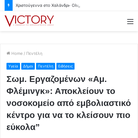
Χριστούγεννα στο Χαλάνδρι- Ολες οι εκδηλώσεις του Δήμου
M
Home
/
Πεντέλη
Υγεία
Δήμοι
Πεντέλη
Ειδήσεις
Σωμ. Εργαζομένων «Αμ.
Φλέμινγκ»: Αποκλείουν το
νοσοκομείο από εμβολιαστικό
κέντρο για να το κλείσουν πιο
εύκολα”