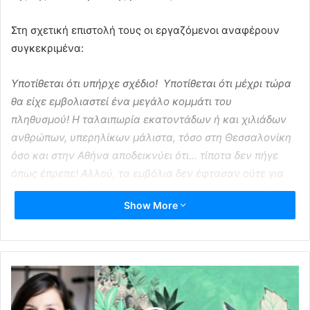
Στη σχετική επιστολή τους οι εργαζόμενοι αναφέρουν
συγκεκριμένα:
Υποτίθεται ότι υπήρχε σχέδιο! Υποτίθεται ότι μέχρι τώρα
θα είχε εμβολιαστεί ένα μεγάλο κομμάτι του
πληθυσμού! Η ταλαιπωρία εκατοντάδων ή και χιλιάδων
ανθρώπων, υπερηλίκων μάλιστα, τόσο στη Θεσσαλονίκη
όσο και στην Αθήνα αποδεικνύει ότι… τίποτα δεν πήγε
όπως έπρεπε! Αλλού, τα εμβόλια δεν έφτασαν ούτε για
να τους εργαζόμενους στο νοσοκομείο, όπου υποτίθεται
Show More
ότι ήταν «μετρημένα».
Γενικά δεν έφτασαν τα εμβόλια! Όχι μόνο στη χώρα μας
αλλά και σε άλλες χώρες, που φαίνεται ότι υπολόγιζαν
χωρίς τον ξενοδόχο, δηλαδή τις φαρμακευτικές και τα
κέρδη τους. Γιατί είναι γνωστό πως, τεχνικά, τα εμβόλια