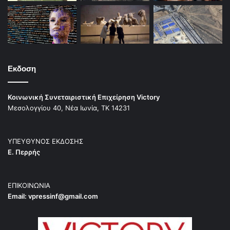
ΠΗΓΗ: enypografa.gr
Αμαλία Φλέμινγκ
πτέρυγα Μπόμπολα
Εκδοση
εμβολιαστικό κέντρο
σωματείο εργαζομένων
covid-19
Κοινωνική Συνεταιριστική Επιχείρηση Victory
Μεσολογγίου 40, Νέα Ιωνία, ΤΚ 14231
Επιστολή
ΥΠΕΥΘΥΝΟΣ ΕΚΔΟΣΗΣ
Ε. Περρής
ΕΠΙΚΟΙΝΩΝΙΑ
Email:
vpressinf@gmail.com