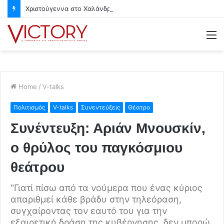
Χριστούγεννα στο Χαλάνδρι- Ολες οι εκδηλώσεις του Δήμου
M
Home
/
V-talks
Πολιτισμός
V-talks
Συνεντεύξεις
Θέατρο
Συνέντευξη: Αριάν Μνουσκίν,
ο θρύλος του παγκόσμιου
θεάτρου
"Γιατί πίσω από τα νούμερα που ένας κύριος
απαριθμεί κάθε βράδυ στην τηλεόραση,
συγχαίροντας τον εαυτό του για την
εξαιρετική δράση της κυβέρνησης, δεν μπορώ