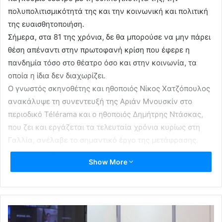
πολυπολιτισμικότητά της και την κοινωνική και πολιτική
της ευαισθητοποιήση.
Σήμερα, στα 81 της χρόνια, δε θα μπορούσε να μην πάρει
θέση απέναντι στην πρωτοφανή κρίση που έφερε η
πανδημία τόσο στο θέατρο όσο και στην κοινωνία, τα
οποία η ίδια δεν διαχωρίζει.
Ο γνωστός σκηνοθέτης και ηθοποιός Νίκος Χατζόπουλος
ανακάλυψε τη συνεντευξή της Αριάν Μνουσκίν στο
περιοδικό Télérama και ο ηθοποιός Δημήτρης Ντάσκας,
που ζει και εργάζεται τα τελευταία χρόνια κυρίως στη
Γαλλία, ανέλαβε το σημαντικό έργο της μετάφρασης.
Η Συνέντευξη της Αριάν Μνουσκίν όπως
Show More
παραχωρήθηκε στο περιοδικό Télérama και
μεταφράστηκε από τον Δημήτρη Ντάσκα:
Πώς ζείτε την καραντίνα στο Θέατρο του Ήλιου;
Όπως μπορούμε. Όπως όλος ο κόσμος. Οργανώνουμε
τηλεδιασκέψεις με τα εβδομήντα μέλη του θεάτρου και