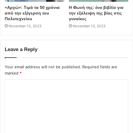
«Αργώ»: Τιμά τα 50 χρόνια
Η Φωνή της: ένα βιβλίο για
από την εξέγερση του
την εξάλειψη της βίας στις
Πολυτεχνείου
γυναίκες
November 13, 2023
November 13, 2023
Leave a Reply
Your email address will not be published.
Required fields are
marked
*
C
o
m
m
e
n