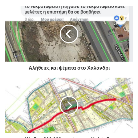
οποίων, οι κ.κ.
Μάνος Κρανίδης
και
Παναγιώτης
Βάσιος
(όπως και ο
Γιώργος Κουράσης
), είναι αυτή τη
στιγμή υποψήφιοι Δήμαρχοι.
Με αφορμή την κατάθεση της οφειλής της ΣΤΑΣΥ,
ο
Δήμαρχος Σίμος Ρούσσος
δήλωσε: «Η δουλειά μας
απέναντι στα συμφέροντα που για χρόνια λυμαίνονταν
την πόλη, άρχισε ήδη να αποδίδει καρπούς. Κατανοητή η
Αλήθειες και ψέματα στο Χαλάνδρι
λύσσα των πρώην δημοτικών αρχόντων της “εποχής της
κανονικότητας”. Όσων δεν είχαν δώσει ποτέ εντολή για
πραγματικό έλεγχο δηλωθέντων τετραγωνικών, όσων
ανέχονταν, συγκάλυπταν η έδιναν εντολές για να
συνεχίζεται επί χρόνια η ληστεία των πολιτών».