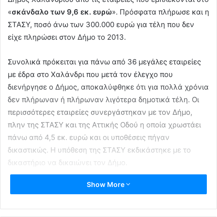
«
σκάνδαλο των 9,6 εκ. ευρώ
». Πρόσφατα πλήρωσε και η
ΣΤΑΣΥ, ποσό άνω των 300.000 ευρώ για τέλη που δεν
είχε πληρώσει στον Δήμο το 2013.
Συνολικά πρόκειται για πάνω από 36 μεγάλες εταιρείες
με έδρα στο Χαλάνδρι που μετά τον έλεγχο που
διενήργησε ο Δήμος, αποκαλύφθηκε ότι για πολλά χρόνια
δεν πλήρωναν ή πλήρωναν λιγότερα δημοτικά τέλη. Οι
περισσότερες εταιρείες συνεργάστηκαν με τον Δήμο,
πλην της ΣΤΑΣΥ και της Αττικής Οδού η οποία χρωστάει
πάνω από 4,5 εκ. ευρώ και οι υποθέσεις πήγαν
δικαστικώς. Η υπόθεση της ΣΤΑΣΥ εκδικάστηκε με το
δικαστήριο να δικαιώνει τον Δήμο.
Show More
Για την υπόθεση, ο Δήμος Χαλανδρίου επιρρίπτει ευθύνες
στις διοικήσεις Ζαφειρόπουλου και Κουράση καθώς και
στους αρμόδιους αντιδημάρχους τους, δυο εκ των