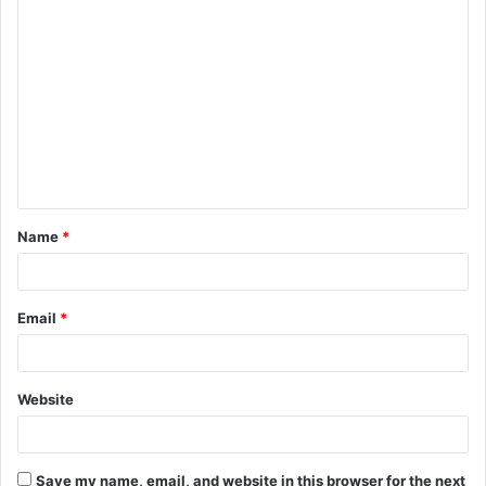
C
o
m
m
e
n
t
Name
*
*
Email
*
Website
Save my name, email, and website in this browser for the next