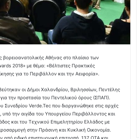
ης βορειοανατολικής Αθήνας στο πλαίσιο των
ards 2018» με θέμα: «Βέλτιστες Πρακτικές
κησης για το Περιβάλλον και την Αειφορία».
βεύτηκαν οι Δήμοι Χαλανδρίου, Βριλησσίων, Πεντέλης
για την προστασία του Πεντελικού όρους (ΣΠΑΠ).
υ Συνεδρίου Verde.Tec που διοργανώθηκε στις αρχές
 υπό την αιγίδα του Υπουργείου Περιβάλλοντος και
άδος και του Τεχνικού Επιμελητηρίου Ελλάδος με
 προσαρμογή στην Πράσινη και Κυκλική Οικονομία.
από ειδική επιστημονική επιτροπή, 137 ΟΤΑ και