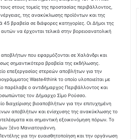
ις τους στους τομείς της προστασίας περιβάλλοντος,
ενέργειας, της ανακύκλωσης προϊόντων και της
 45 βραβεία σε διάφορες κατηγορίες. Οι Δήμοι της
ξ αυτών να έρχονται τελικά στην βορειοανατολική
ση αποβλήτων που εφαρμόζονται σε Χαλάνδρι και
ίσως σημαντικότερα βραβεία της εκδήλωσης.
ίο επεξεργασίας στερεών αποβλήτων για την
γράμματος Waste4think το οποίο υλοποιείται με
βείο παρέλαβε ο αντιδήμαρχος Περιβάλλοντος και
ροσωπώντας τον Δήμαρχο Σίμο Ρούσσο.
ο διαχείρισης βιοαποβλήτων για την επιτυχημένη
ενων αποβλήτων και ενίσχυσης της ανακύκλωσης το
οτελέσματα και σημαντική εξοικονόμηση πόρων. Το
ίων Ξένο Μανιατογιάννη.
Πεντέλης για την ευαισθητοποίηση και την οργάνωση