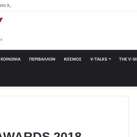
στο Χαλάνδρι- Ολες οι εκδηλώσεις του Δήμου
ΚΟΙΝΩΝΙΑ
ΠΕΡΙΒΑΛΛΟΝ
ΚΟΣΜΟΣ
V-TALKS
THE V-S
AWARDS 2018