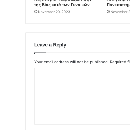
της Βίας κατά των Γυναικών
Πανεπιστήμ
November 29, 2023
November 2
Leave a Reply
Your email address will not be published.
Required f
C
o
m
m
e
n
t