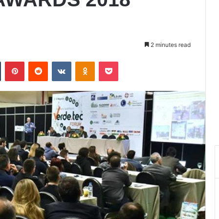
2 minutes read
Tumblr
Pinterest
Reddit
VKontakte
Odnoklassniki
Pocket