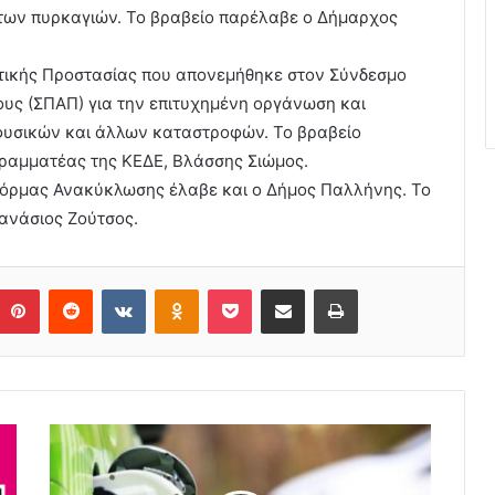
 των πυρκαγιών. Το βραβείο παρέλαβε ο Δήμαρχος
ιτικής Προστασίας που απονεμήθηκε στον Σύνδεσμο
ους (ΣΠΑΠ) για την επιτυχημένη οργάνωση και
φυσικών και άλλων καταστροφών. Το βραβείο
Γραμματέας της ΚΕΔΕ, Βλάσσης Σιώμος.
τόρμας Ανακύκλωσης έλαβε και ο Δήμος Παλλήνης. Το
ανάσιος Ζούτσος.
Pinterest
Reddit
VKontakte
Odnoklassniki
Pocket
Share via Email
Print