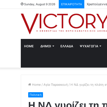
Χριστούγεννα
Sunday, August 9 2026
ΕΠΙΚΑΙΡΟΤΗΤΑ
HOME
ΔΗΜΟΙ
ΕΛΛΑΔΑ
ΨΥΧΑΓΩΓΙΑ
Home
/
Αγία Παρασκευή
/
Η ΝΔ γυρίζει τη πλάτη σ
Πολιτική
Η ΝΔ γυρίζει τη 