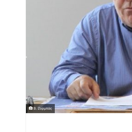
Β. Ζορμπάς