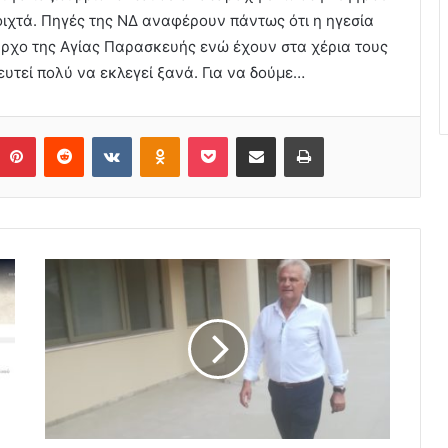
ιχτά. Πηγές της ΝΔ αναφέρουν πάντως ότι η ηγεσία
αρχο της Αγίας Παρασκευής ενώ έχουν στα χέρια τους
ευτεί πολύ να εκλεγεί ξανά. Για να δούμε…
Pinterest
Reddit
VKontakte
Odnoklassniki
Pocket
Share via Email
Print