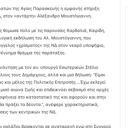
κρατών της Αγίας Παρασκευής η εμφανής στήριξη
, στον «αντάρτη» Αλέξανδρο Μουστόγιαννη.
 θύμωσε πολύ με τις παρουσίες Χαρδαλιά, Καιρίδη,
ογική εκδήλωση του Αλ. Μουστόγιαννη, που
γγελος «χρίσματος» της ΝΔ στον νεαρό υποψήφιο,
 γέννημα θρέμμα της παράταξης.
νάντηση με τον αν. υπουργό Εσωτερικών Στέλιο
όλους τους Δημάρχους, αλλά και μια δήλωση: “Είμαι
ας και μέλος της Πολιτικής Επιτροπής….Έχω εκλεγεί
μισό αιώνα ζωής και επιδεικνύει σεβασμό στις αρχές
αφήνεια στο καταστατικό της και αφορούν και στην
α πράξει τα δέοντα.”, ανέφερε χαρακτηριστικά,
σεις των κεντρικών της ΝΔ.
οι γαλάζιοι βρίσκονται σε αναταραχή ενώ στη Συγγρού