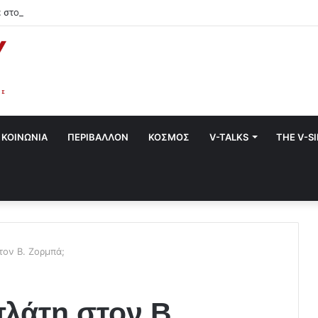
 στο Χαλάνδρι- Ολες οι εκδηλώσεις του Δήμου
ΚΟΙΝΩΝΙΑ
ΠΕΡΙΒΑΛΛΟΝ
ΚΟΣΜΟΣ
V-TALKS
THE V-S
τον Β. Ζορμπά;
πλάτη στον Β.