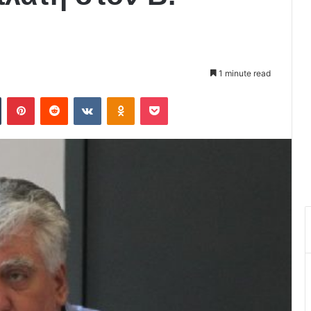
1 minute read
Tumblr
Pinterest
Reddit
VKontakte
Odnoklassniki
Pocket