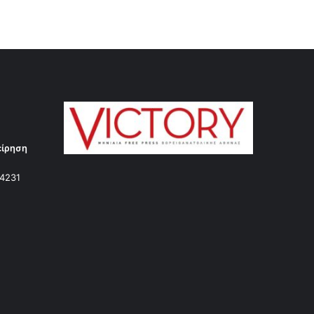
είρηση
14231