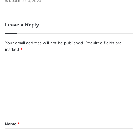
December 3, 2023
Leave a Reply
Your email address will not be published.
Required fields are
marked
*
C
o
m
m
e
n
t
Name
*
*