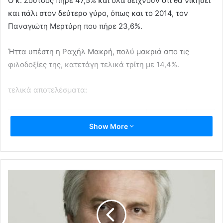
Ο κ. Ζούτσος πήρε 47,5% και όλα δείχνουν ότι θα νικήσει
και πάλι στον δεύτερο γύρο, όπως και το 2014, τον
Παναγιώτη Μερτύρη που πήρε 23,6%.
Ήττα υπέστη η Ραχήλ Μακρή, πολύ μακριά απο τις
φιλοδοξίες της, κατετάγη τελικά τρίτη με 14,4%.
τελικά αποτελέσματα:
ΠΑΛΛΗΝΗ (συμμετοχή 68,25%)
ποσοστό
έδρες
Show More
Θανάσης Ζούτσος
47,64%
16
Παναγιώτης Μερτύρης
23,66%
8
Ραχήλ Μακρή
14,48%
5
Ειρήνη Κουνενάκη
8,02%
2
Θεοδώρα Πασχαλίδου
6,19%
2