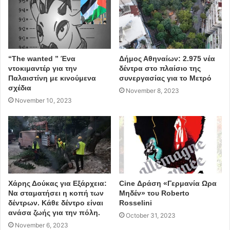
Η αποκάλυψη αυτή οδήγησε την διοίκηση του
Οργανισμού, στην απόφαση να δημιουργήσει νέα, ειδική
δομή μόνο για τις κακοποιημένες γυναίκες η οποία θα
λειτουργήσει μέσα στο αμέσως επόμενο διάστημα,
“The wanted ” Ένα
Δήμος Αθηναίων: 2.975 νέα
στελεχωμένη από ειδικούς ψυχιάτρους και ψυχολόγους
ντοκιμαντέρ για την
δέντρα στο πλαίσιο της
και η οποία θα καλέσει τις Βριλησσιώτισες να μιλήσουν
Παλαιστίνη με κινούμενα
συνεργασίας για το Μετρό
σχέδια
November 8, 2023
για το πρόβλημα που αντιμετωπίζουν και να λάβουν την
November 10, 2023
υποστήριξη που απαιτείται.
Με τον τρόπο αυτό, επεκτείνονται οι δράσεις του
Οργανισμού στον τομέα της ψυχολογικής υποστήριξης
των δημοτών. Ήδη στα τρία χρόνια εφαρμογής του
πρώτου, γενικού περιεχομένου, προγράμματος στήριξης,
απευθύνθηκαν εκεί εκατοντάδες δημότες για δωρεάν
Χάρης Δούκας για Εξάρχεια:
Cine Δράση «Γερμανία Ωρα
υπηρεσίες πρόληψης, διάγνωσης και θεραπευτικής
Να σταματήσει η κοπή των
Μηδέν» του Roberto
παρέμβασης. Τα αιτήματα των εξυπηρετουμένων
δέντρων. Κάθε δέντρο είναι
Rosselini
αφορούν, εκτός των ενδοοικογενειακών σχέσεων και
ανάσα ζωής για την πόλη.
October 31, 2023
προβλήματα κατάθλιψης, διαχείριση αρνητικών
November 6, 2023