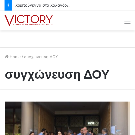
Χριστούγεννα στο Χαλάνδρι- Ολες οι εκδηλώσεις του Δήμου
M
Home
/
συγχώνευση ΔΟΥ
συγχώνευση ΔΟΥ