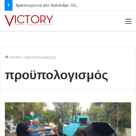
Χριστούγεννα στο Χαλάνδρι- Ολες οι εκδηλώσεις του Δήμου
M
Home
/
προϋπολογισμός
προϋπολογισμός