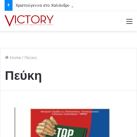
Χριστούγεννα στο Χαλάνδρι- Ολες οι εκδηλώσεις του Δήμου
M
Home
/
Πεύκη
Πεύκη