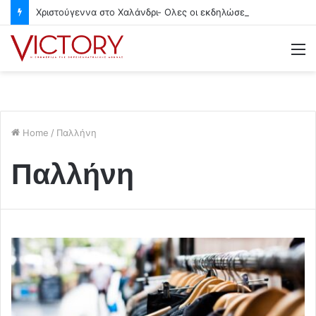
Χριστούγεννα στο Χαλάνδρι- Ολες οι εκδηλώσεις του Δήμου
M
Home
/
Παλλήνη
Παλλήνη