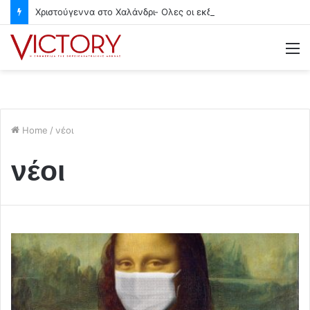
Χριστούγεννα στο Χαλάνδρι- Ολες οι εκδηλώσεις του Δήμου
M
Home
/
νέοι
νέοι