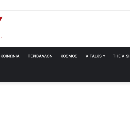
α στο Χαλάνδρι- Ολες οι εκδηλώσεις του Δήμου
ΚΟΙΝΩΝΙΑ
ΠΕΡΙΒΑΛΛΟΝ
ΚΟΣΜΟΣ
V-TALKS
THE V-S