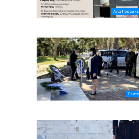
Αγία Παρασκ
Πεντέ