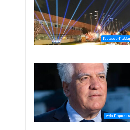
Γερακας-Παλλή
Αγία Παρασκ