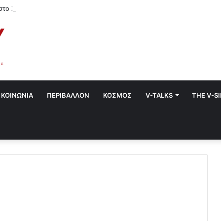
στο Χαλάνδρι- Ολες οι εκδηλώσεις του Δήμου
ΚΟΙΝΩΝΙΑ
ΠΕΡΙΒΑΛΛΟΝ
ΚΟΣΜΟΣ
V-TALKS
THE V-S