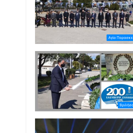
Αγία Παρασκ
Βριλήσ