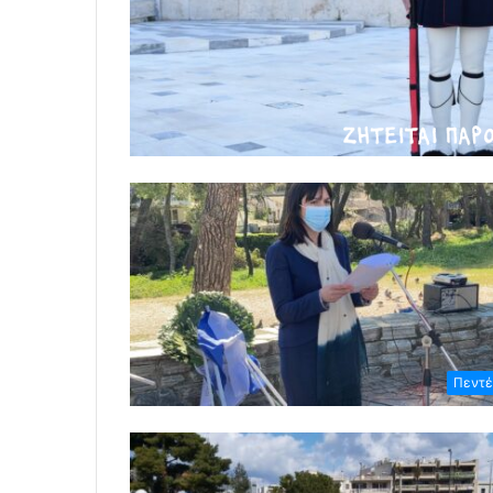
Πεντέ