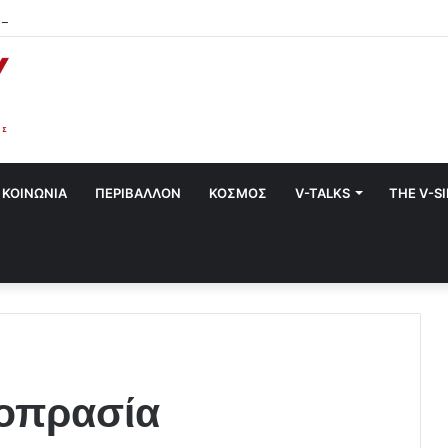
α στο Χαλάνδρι- Ολες οι εκδηλώσεις του Δήμου
ΚΟΙΝΩΝΙΑ
ΠΕΡΙΒΑΛΛΟΝ
ΚΟΣΜΟΣ
V-TALKS
THE V-S
μοπρασία