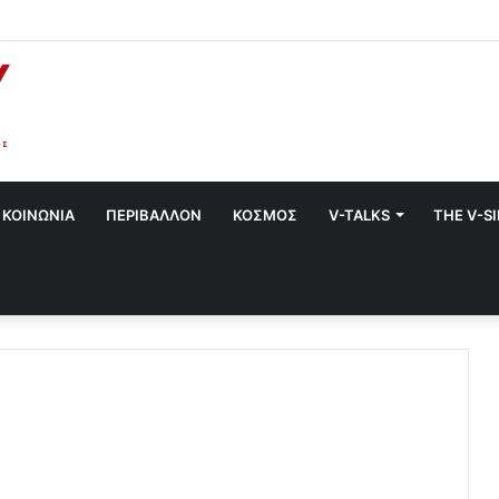
α στο Χαλάνδρι- Ολες οι εκδηλώσεις του Δήμου
ΚΟΙΝΩΝΙΑ
ΠΕΡΙΒΑΛΛΟΝ
ΚΟΣΜΟΣ
V-TALKS
THE V-S