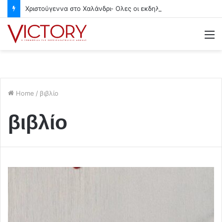
Χριστούγεννα στο Χαλάνδρι- Ολες οι εκδηλώσεις του Δήμου
M
Home
/
βιβλίο
βιβλίο