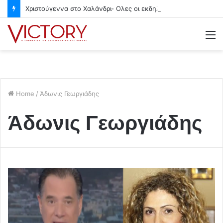
Χριστούγεννα στο Χαλάνδρι- Ολες οι εκδηλώσεις του Δήμου
M
Home
/
Άδωνις Γεωργιάδης
Άδωνις Γεωργιάδης