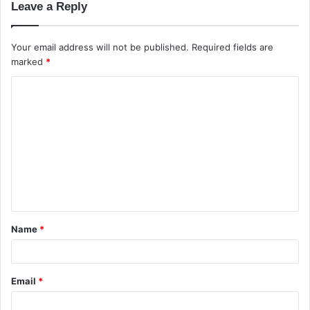
Leave a Reply
Your email address will not be published.
Required fields are
marked
*
C
o
m
m
e
n
t
Name
*
*
Email
*