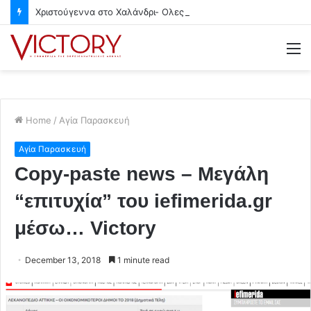
Χριστούγεννα στο Χαλάνδρι- Ολες οι εκδηλώσεις του Δήμου
M
Home
/
Αγία Παρασκευή
Αγία Παρασκευή
Copy-paste news – Μεγάλη
“επιτυχία” του iefimerida.gr
μέσω… Victory
December 13, 2018
1 minute read