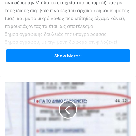
αναφέρει την V, όλα τα στοιχεία του ρεπορτάζ μας με
τους ίδιους ακριβώς πίνακες του αρχικού δημοσιεύματος
(μαζί και με το μικρό λάθος που επίτηδες είχαμε κάνει),
παρουσιάζοντας τα έτσι, ως αποτέλεσμα
δημοσιογραφικής δουλειάς της υπογράφουσας
δημοσιογράφου, με την μόνη διαφορά ότι φιλοξενεί
δηλώσεις του Δημάρχου Μοσχάτου-Ταύρου (
εδώ
).
Show More
Χαιρόμαστε να συμβάλλουμε στο ρεπορτάζ “κεντρικών”
ιστοσελίδων, οι οποίες υποτίθεται ότι έχουν το δυναμικό
και τις δυνατότητες να παράγουν πρωτόλεια θέματα,
ωστόσο λίγη δεοντολογία δεν βλάπτει. Αν και μάλλον δεν
θα έπρεπε να την περιμένουμε από Μέσα τα οποία έχουν
συμβάλλει στην ένταση του φαινομένου των fake news.