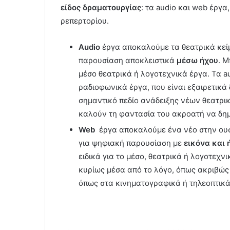
είδος δραματουργίας
: τα audio και web έργ
ρεπερτορίου.
Αudio
έργα αποκαλούμε τα θεατρικά κεί
παρουσίαση αποκλειστικά
μέσω ήχου
. 
μέσο θεατρικά ή λογοτεχνικά έργα. Τα a
ραδιοφωνικά έργα, που είναι εξαιρετικά
σημαντικό πεδίο ανάδειξης νέων θεατρικ
καλούν τη φαντασία του ακροατή να δημι
Web
έργα αποκαλούμε ένα νέο στην ουσί
για ψηφιακή παρουσίαση με
εικόνα και 
ειδικά για το μέσο, θεατρικά ή λογοτεχν
κυρίως μέσα από το λόγο, όπως ακριβώς 
όπως στα κινηματογραφικά ή τηλεοπτικά