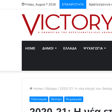
Χριστούγεννα 
Friday, August 7 2026
ΕΠΙΚΑΙΡΟΤΗΤΑ
HOME
ΔΗΜΟΙ
ΕΛΛΑΔΑ
ΨΥΧΑΓΩΓΙΑ
Home
/
Θέατρο
/
2020-21: Η νέα εποχή του Θεάτ
Πολιτισμός
Θέατρο
Ψυχαγωγία
2020-21: Η νέα 