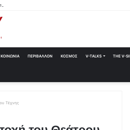
στο Χαλάνδρι- Ολες οι εκδηλώσεις του Δήμου
ΚΟΙΝΩΝΙΑ
ΠΕΡΙΒΑΛΛΟΝ
ΚΟΣΜΟΣ
V-TALKS
THE V-S
ρου Τέχνης
εποχή του Θεάτρου