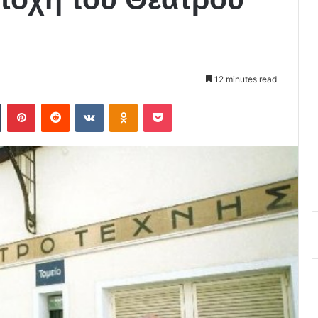
12 minutes read
Tumblr
Pinterest
Reddit
VKontakte
Odnoklassniki
Pocket