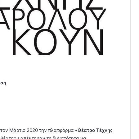
υση
 τον Μάρτιο 2020 την πλατφόρμα «
Θέατρο Τέχνης
υ θέατρου απέκτησαν τη δυνατότητα να