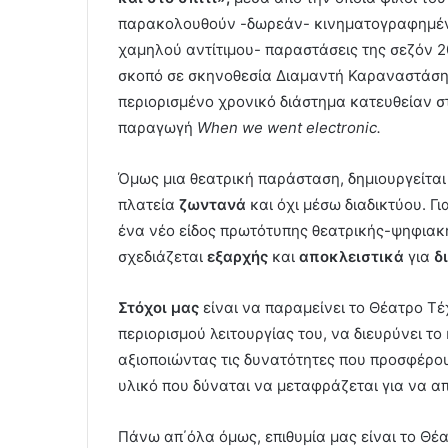
παρακολουθούν -δωρεάν- κινηματογραφημένε
χαμηλού αντίτιμου- παραστάσεις της σεζόν 
σκοπό σε σκηνοθεσία Διαμαντή Καραναστάση
περιορισμένο χρονικό διάστημα κατευθείαν στ
παραγωγή
When
we
went
electronic
.
Όμως μια θεατρική παράσταση, δημιουργείται
πλατεία
ζωντανά
και όχι μέσω διαδικτύου. 
ένα νέο είδος πρωτότυπης θεατρικής-ψηφιακή
σχεδιάζεται
εξαρχής
και
αποκλειστικά
για
δι
Στόχοι μας
είναι να παραμείνει το Θέατρο Τ
περιορισμού λειτουργίας του, να διευρύνει το
αξιοποιώντας τις δυνατότητες που προσφέρου
υλικό που δύναται να μεταφράζεται για να απ
Πάνω απ΄όλα όμως, επιθυμία μας είναι το Θέ