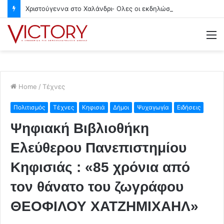
Χριστούγεννα στο Χαλάνδρι- Ολες οι εκδηλώσεις του Δήμου
M
Home
/
Τέχνες
Πολιτισμός
Τέχνες
Κηφισιά
Δήμοι
Ψυχαγωγία
Ειδήσεις
Ψηφιακή Βιβλιοθήκη
Ελεύθερου Πανεπιστημίου
Κηφισιάς : «85 χρόνια από
τον θάνατο του ζωγράφου
ΘΕΟΦΙΛΟΥ ΧΑΤΖΗΜΙΧΑΗΛ»