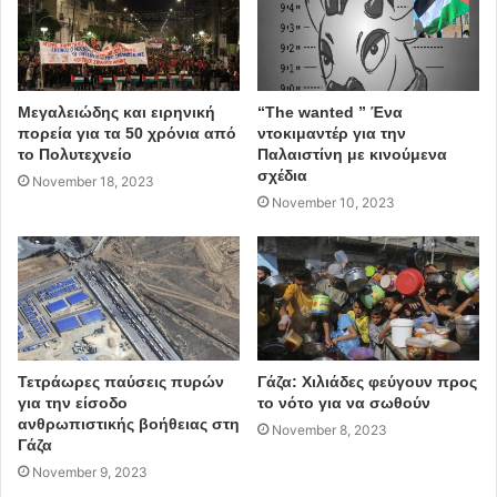
παρελθόντος που δεν κομίζουν τίποτα το ελπιδοφόρο και
αντιλήψεις και πρακτικές που εξέθρεψαν τον λαικισμό
και την δημαγωγία, προκαλώντας ανυπολόγιστες
συνέπειες στην χώρα. Το πνεύμα της εποχής μας
Μεγαλειώδης και ειρηνική
“The wanted ” Ένα
πορεία για τα 50 χρόνια από
ντοκιμαντέρ για την
σφυρηλατημένο μέσα από σκληρές δοκιμασίες, στις
το Πολυτεχνείο
Παλαιστίνη με κινούμενα
οποίες υπόκειται περισσότερο η νέα γενιά, δεν επιτρέπει
σχέδια
November 18, 2023
πλέον την συνενοχή σε νέες απόπειρες λαϊκιστικής
November 10, 2023
εξαπάτησης. Όσοι πιστεύουν ότι μπορούν ακόμα και
σήμερα να ξεγελάσουν και να επιβληθούν μέσω του
λαϊκισμού και της δημαγωγίας σύντομα θα διαψευστούν”.
Τετράωρες παύσεις πυρών
Γάζα: Χιλιάδες φεύγουν προς
για την είσοδο
το νότο για να σωθούν
ανθρωπιστικής βοήθειας στη
November 8, 2023
Γάζα
November 9, 2023