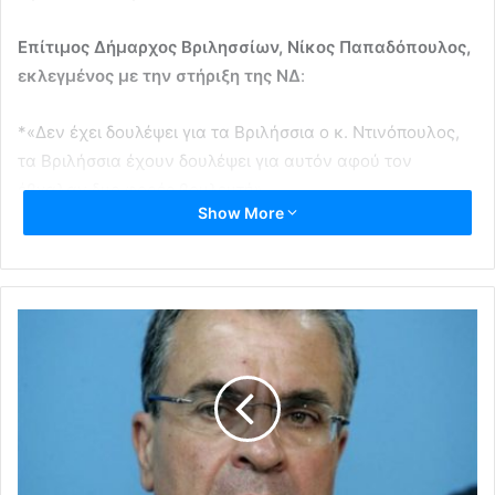
Επίτιμος Δήμαρχος Βριλησσίων, Νίκος Παπαδόπουλος,
εκλεγμένος με την στήριξη της ΝΔ
:
*«Δεν έχει δουλέψει για τα Βριλήσσια ο κ. Ντινόπουλος,
τα Βριλήσσια έχουν δουλέψει για αυτόν αφού τον
έβγαλαν δυο φορές βουλευτή»
Show More
*“Έχει ευθύνη για την διάσπαση της παράταξης»
* “Δεν θα έπρεπε να είναι υποψήφιος. Έρχεται 16 χρόνια
μετά, υποτιμώντας όλους της της που έκατσαν εδώ και
υπηρέτησαν την πόλη. Ήταν απών της τα Βριλήσσια, δεν
τον είδαμε να διαθέτει τον προσωπικό του χρόνο για το
καλό του τόπου”.
Πρώην Δήμαρχος Βριλησσίων, Κώστας Ιωαννίδης,