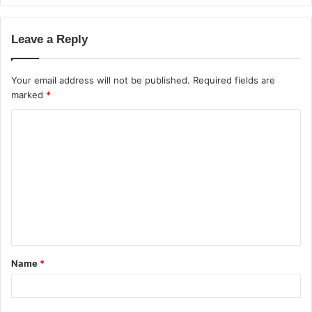
Leave a Reply
Your email address will not be published.
Required fields are
marked
*
C
o
m
m
e
n
t
Name
*
*