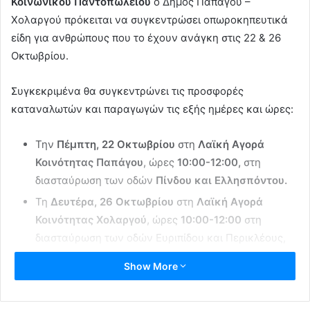
Κοινωνικού
Παντοπωλείου
ο Δήμος Παπάγου –
Χολαργού πρόκειται να συγκεντρώσει οπωροκηπευτικά
είδη για ανθρώπους που το έχουν ανάγκη στις 22 & 26
Οκτωβρίου.
Συγκεκριμένα θα συγκεντρώνει τις προσφορές
καταναλωτών και παραγωγών τις εξής ημέρες και ώρες:
Την
Πέμπτη, 22 Οκτωβρίου
στη
Λαϊκή Αγορά
Κοινότητας Παπάγου
, ώρες
10:00-12:00,
στη
διασταύρωση των οδών
Πίνδου και Ελλησπόντου.
Τη
Δευτέρα, 26 Οκτωβρίου
στη
Λαϊκή Αγορά
Κοινότητας Χολαργού
, ώρες
10:00-12:00
στη
διασταύρωση των οδών Ευριπίδου και Περικλέους,
έμπροσθεν του Ηρώου Πεσόντων.
Show More