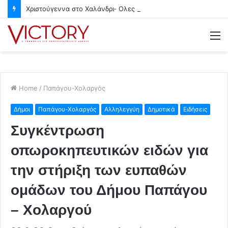
Χριστούγεννα στο Χαλάνδρι- Ολες οι εκδηλώσεις του Δήμου
M
Home
/
Παπάγου-Χολαργός
Δήμοι
Παπάγου-Χολαργός
Αλληλεγγύη
Δημοτικά
Ειδήσεις
Συγκέντρωση
οπωροκηπευτικών ειδών για
την στήριξη των ευπαθών
ομάδων του Δήμου Παπάγου
– Χολαργού