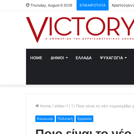
Χριστούγεν
Thursday, August 6 2026
ΕΠΙΚΑΙΡΟΤΗΤΑ
HOME
ΔΗΜΟΙ
ΕΛΛΑΔΑ
ΨΥΧΑΓΩΓΙΑ
Home
/
slider-1
/
1
/
Ποιο είναι το νέο νομοσχέδιο 
Κοινωνία
Πολιτική
Εργασία
Ποιο είναι το νέ