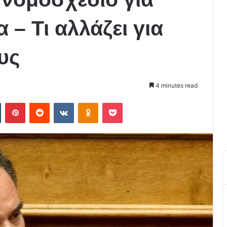
 – Τι αλλάζει για
υς
4 minutes read
Tumblr
Pinterest
Reddit
VKontakte
Odnoklassniki
Pocket