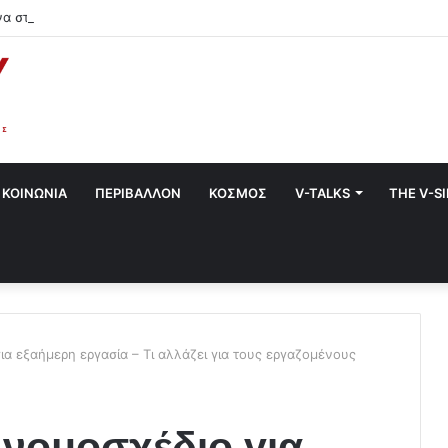
να στο Χαλάνδρι- Ολες οι εκδηλώσεις του Δήμου
ΚΟΙΝΩΝΙΑ
ΠΕΡΙΒΑΛΛΟΝ
ΚΟΣΜΟΣ
V-TALKS
THE V-S
για εξαήμερη εργασία – Τι αλλάζει για τους εργαζομένους
ο νομοσχέδιο για