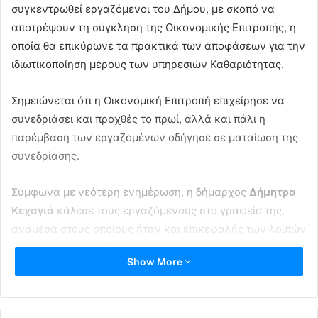
συγκεντρωθεί εργαζόμενοι του Δήμου, με σκοπό να
αποτρέψουν τη σύγκληση της Οικονομικής Επιτροπής, η
οποία θα επικύρωνε τα πρακτικά των αποφάσεων για την
ιδιωτικοποίηση μέρους των υπηρεσιών Καθαριότητας.
Σημειώνεται ότι η Οικονομική Επιτροπή επιχείρησε να
συνεδριάσει και προχθές το πρωί, αλλά και πάλι η
παρέμβαση των εργαζομένων οδήγησε σε ματαίωση της
συνεδρίασης.
Σύμφωνα με νεότερη ενημέρωση, η δήμαρχος
Δήμητρα
Κεχαγιά
κάλεσε τους εργαζόμενους στο γραφείο της,
ανάμεσα στους οποίους ήταν και επικεφαλής των λοιπών
δημοτικών παρατάξεων, και τους ενημέρωσε ότι
Show More
αναβάλλεται και η χθεσινή συνεδρίαση της Οικονομικής
Επιτροπής, τονίζοντας, ωστόσο, όπως μάθαμε, ότι είναι
«αντιδημοκρατικό»
να εμποδίζεται η σύγκληση των