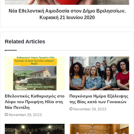
Για τις δηλώσεις του πρώην Δημαρχου Πεντέλης κ.
Νέα Εθελοντική Αιμοδοσία στον Δήμο Βριλησσίων,
Δημήτρη Στεργίου Καψάλη σχετικά δείτε
ΕΔΩ
Κυριακή 21 Ιουνίου 2020
ΠΗΓΗ: enypografa.gr
Related Articles
Αντιδράσεις
καθαριότητα
αστυνομία
Δημαρχείο
Οικονομική Επιτροπή
ιδιωτικοποίηση
πεντέλη
Εθελοντικός Καθαρισμός στο
Παγκόσμια Ημέρα Εξάλειψης
Λόφο του Προφήτη Ηλία στη
της Βίας κατά των Γυναικών
Νέα Πεντέλη
November 29, 2023
November 29, 2023