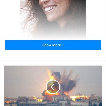
Show More
Η Σαβίνα Γιαννάτου και οι Primavera en Salonico
εμπνέονται από το τραγούδι του Άριελ, του αγαθού
πνεύματος στην
Τρικυμία
του Σαίξπηρ και δημιουργούν
το
Watersong
, με τραγούδια για το νερό και την έρημο,
για τη ζωή και τον θάνατο, τη γονιμότητα, τη μαγεία, την
επιθυμία, τον εξαγνισμό.
Μαζί τους η Τυνήσια Λάμια