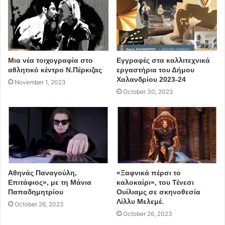
Μια νέα τοιχογραφία στο
Εγγραφές στα καλλιτεχνικά
αθλητικό κέντρο Ν.Πέρκιζας
εργαστήρια του Δήμου
Χαλανδρίου 2023-24
November 1, 2023
October 30, 2023
Αθηνάς Παναγούλη,
«Ξαφνικά πέρσι το
Μικρό Θέατρο της Επιδαύρου
Επιτάφιος», με τη Μάνια
καλοκαίρι», του Τένεσι
Παπαδημητρίου
Ουίλιαμς σε σκηνοθεσία
14-15/8 στις 21:30
Λίλλυ Μελεμέ.
October 26, 2023
October 26, 2023