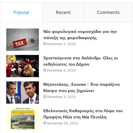
Popular
Recent
Comments
Φωτισμοί
Μαρία Αθανασοπούλου
Εκτέλεση παραγωγής
Prospero
Νέο φορολογικό νομοσχέδιο για την
πάταξη της φοροδιαφυγής
December 5, 2023
Λάμια Μπεντίουι
Χριστούγεννα στο Χαλάνδρι- Ολες οι
Μικρό Θέατρο Επιδαύρου
μουσική
εκδηλώσεις του Δήμου
December 5, 2023
συναυλία
Σαββίναα Γιαννάτου
Μητσοτάκης -Σουνακ : Ένα παράξενο
Primavera en Salonico
θέατρο που μας ζημιώνει
December 3, 2023
Εθελοντικός Καθαρισμός στο Λόφο του
Προφήτη Ηλία στη Νέα Πεντέλη
November 29, 2023