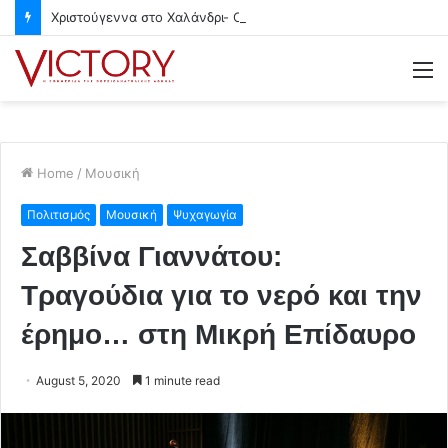
Χριστούγεννα στο Χαλάνδρι- Ολες οι εκδηλώσεις του Δήμου
M
Home
/
Μουσική
Πολιτισμός
Μουσική
Ψυχαγωγία
Σαββίνα Γιαννάτου:
Τραγούδια για το νερό και την
έρημο… στη Μικρή Επίδαυρο
August 5, 2020
1 minute read