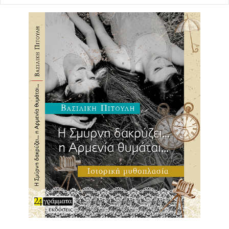
Για εισιτήρια πατήστε
ΕΔΩ
Συντελεστές
Ερμηνεύουν
Σαβίνα Γιαννάτου
φωνή
, Λάμια
Μπεντίουι
φωνή
, Primavera en Salonico: Κώστας
Βόμβολος
κανονάκι, ακορντεόν, ενορχήστρωση
,
Μιχάλης Σιγανίδης
κοντραμπάσο,
Κυριάκος
Γκουβέντας
βιολί
, Χάρης Λαμπράκης
νέι
, Γιάννης
Αλεξανδρής
ούτι, κιθάρα
, Κώστας Θεοδώρου
κρουστά,
waterphone
Βίντεο animation
Lokey
Ηχητικό τοπίο εικονικής πραγματικότητας
Κατερίνα
Σπερέντζου – Νίκος Παπαδόπουλος
Ήχος
Γιάννης Παξεβάνης, Γιώργος Κοτσιάνος