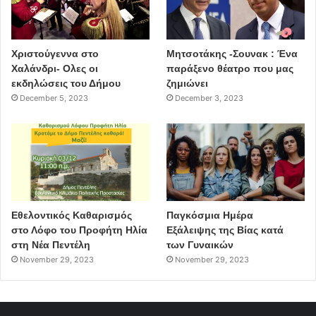
και από επενδύσεις ιδιωτών, αλλά δεν έχει γίνει τίποτα
από την μεριά της πολιτείας έτσι ώστε να αναδειχθούν
αυτοί οι κόμβοι και η ιστορία τους.”
Χριστούγεννα στο
Μητσοτάκης -Σουνακ : Ένα
Χαλάνδρι- Ολες οι
παράξενο θέατρο που μας
εκδηλώσεις του Δήμου
ζημιώνει
December 5, 2023
December 3, 2023
Δήμος Αθηναίων
Γερουλάνος
Συνεντεύξεις
Ανάπλαση
Εθελοντικός Καθαρισμός
Παγκόσμια Ημέρα
στο Λόφο του Προφήτη Ηλία
Εξάλειψης της Βίας κατά
στη Νέα Πεντέλη
των Γυναικών
November 29, 2023
November 29, 2023