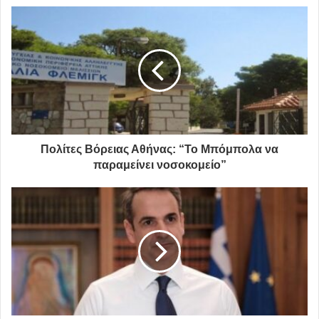
χώρων.
Αντιθέτως, παρότι εμείς είχαμε θέσει διαφορετική
προτεραιότητα, θεωρήσαμε ότι αν πρέπει κάποιος να
βάλει προτεραιότητες για την πόλη αυτές θα ήταν να
γίνει μια πιο ανθρώπινη πόλη, μια πόλη που θα
περπατιέται εύκολα, θα είναι προσβάσιμη για τους
πεζούς, για τους ανθρώπους με αναπηρία, για τις μητέρες
Πολίτες Βόρειας Αθήνας: “Το Μπόμπολα να
με καρότσια και όχι πια να δίνουμε τόσο μεγάλη έμφαση
παραμείνει νοσοκομείο”
στο αυτοκίνητο. Βάλαμε, λοιπόν, πρώτα τον πεζό και τα
ΜΜΜ, μετά τα δίκυκλα και μετά τα αυτοκίνητα. Σήμερα, η
παρέμβαση που γίνεται είναι πιστή με αυτή τη φιλοσοφία,
άρα, σαν αρχή είπαμε ότι θα τη στηρίξουμε, ειδικά εντός
του πλαισίου μιας δοκιμαστικής περιόδου όπου θα
μετρηθούν οι παρεμβάσεις που θα γίνουν, θα μετρηθεί το
αποτέλεσμά τους στην πόλη και, αν θεωρηθούν ότι μετά
από ένα 6μηνο ή 12μηνο είναι καλές και σωστές για τον
πολίτη τότε θα μονιμοποιηθούν. Είναι πολύ σημαντικό να