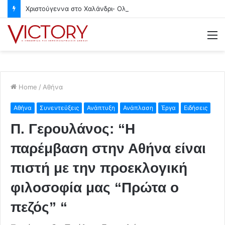
Χριστούγεννα στο Χαλάνδρι- Ολες οι εκδηλώσεις του Δήμου
M
Home
/
Αθήνα
Αθήνα
Συνεντεύξεις
Ανάπτυξη
Ανάπλαση
Έργα
Ειδήσεις
Π. Γερουλάνος: “Η
παρέμβαση στην Αθήνα είναι
πιστή με την προεκλογική
φιλοσοφία μας “Πρώτα ο
πεζός” “