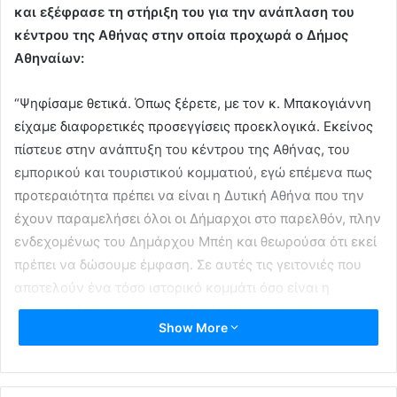
και εξέφρασε τη στήριξη του για την ανάπλαση του
κέντρου της Αθήνας στην οποία προχωρά ο Δήμος
Αθηναίων:
“Ψηφίσαμε θετικά. Όπως ξέρετε, με τον κ. Μπακογιάννη
είχαμε διαφορετικές προσεγγίσεις προεκλογικά. Εκείνος
πίστευε στην ανάπτυξη του κέντρου της Αθήνας, του
εμπορικού και τουριστικού κομματιού, εγώ επέμενα πως
προτεραιότητα πρέπει να είναι η Δυτική Αθήνα που την
έχουν παραμελήσει όλοι οι Δήμαρχοι στο παρελθόν, πλην
ενδεχομένως του Δημάρχου Μπέη και θεωρούσα ότι εκεί
πρέπει να δώσουμε έμφαση. Σε αυτές τις γειτονιές που
αποτελούν ένα τόσο ιστορικό κομμάτι όσο είναι η
κεντρική Αθήνα με την Ακαδημία Πλάτωνος, τον
Show More
Βοτανικό, τον Κεραμεικό, το Δημόσιο Σήμα, όλα αυτά τα
σημαντικά μέρη που θα έπρεπε να αναδειχθούν και να
γίνουν μια συνέχεια της ενοποίησης των αρχαιολογικών