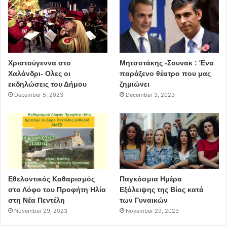
MHTΡΟΠΟΛΙΤΙΚΟ ΠΑΡΚΟ ΣΤΟ ΝΟΜΙΣΜΑΤΟΚΟΠΕΙΟ
Χριστούγεννα στο
Μητσοτάκης -Σουνακ : Ένα
Χαλάνδρι- Ολες οι
παράξενο θέατρο που μας
εκδηλώσεις του Δήμου
ζημιώνει
December 5, 2023
December 3, 2023
Εθελοντικός Καθαρισμός
Παγκόσμια Ημέρα
Ένα από τα μεγαλύτερα, αλλά και ιστορικότερα έργα-
στο Λόφο του Προφήτη Ηλία
Εξάλειψης της Βίας κατά
στη Νέα Πεντέλη
των Γυναικών
παρεμβάσεις, με υπερτοπική σημασία που αφορά όλη την
November 29, 2023
November 29, 2023
πόλη της Αθήνας, είναι και το σχέδιο μετατροπής της