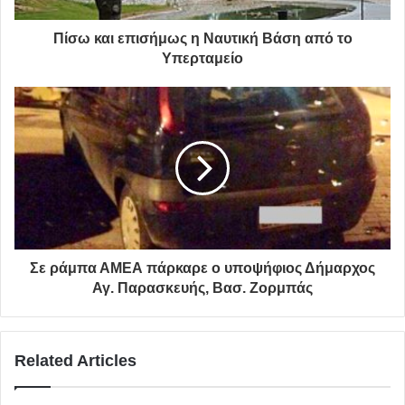
Πίσω και επισήμως η Ναυτική Βάση από το
Υπερταμείο
Πέραν των έργων, ο Σίμος Ρούσσος δεσμεύεται να
συνεχίσει την οικονομική πολιτική που εφάρμοσε και
Σε ράμπα ΑΜΕΑ πάρκαρε ο υποψήφιος Δήμαρχος
οδήγησε σε αύξηση εσόδων και μείωση δημοτικών φόρων
Αγ. Παρασκευής, Βασ. Ζορμπάς
αφού μπήκε φρένο στην κακοδιαχείριση και πλέον οι
μεγάλοι οφειλέτες πληρώνουν κανονικά, αλλά και σε
αύξηση θέσεων εργασίας.
Related Articles
ΔΗΜΑΡΧΕΙΟ-ΘΕΑΤΡΟ-ΠΑΡΚΙΝΓΚ