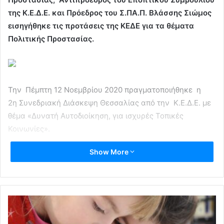
της Κ.Ε.Δ.Ε. και Πρόεδρος του Σ.ΠΑ.Π. Βλάσσης Σιώμος
εισηγήθηκε τις προτάσεις της ΚΕΔΕ για τα θέματα
Πολιτικής Προστασίας.
Την Πέμπτη 12 Νοεμβρίου 2020 πραγματοποιήθηκε η
2η Συνεδριακή Διάσκεψη Θεσσαλίας από την Κ.Ε.Δ.Ε. με
θέμα «Δυνατή Αυτοδιοίκηση, για ισχυρές Τοπικές
Κοινωνίες».
Show More
Στην 2η αυτή Συνεδριακή Διάσκεψη που
πραγματοποιήθηκε με τηλεδιάσκεψη, ο Πρόεδρος της
Επιτροπής Πολιτικής Προστασίας, Αντιπρόεδρος του
Εποπτικού Συμβουλίου της Κ.Ε.Δ.Ε. και Πρόεδρος του
Σ.ΠΑ.Π. Βλάσσης Σιώμος εισηγήθηκε τις προτάσεις της
ΚΕΔΕ για τα θέματα Πολιτικής Προστασίας.