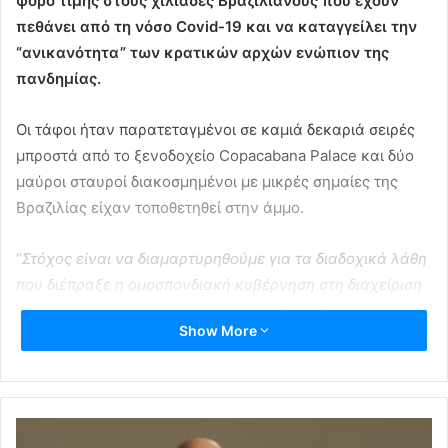
φόρο τιμής στους χιλιάδες Βραζιλιάνους που έχουν
πεθάνει από τη νόσο Covid-19 και να καταγγείλει την
“ανικανότητα” των κρατικών αρχών ενώπιον της
πανδημίας.
Οι τάφοι ήταν παρατεταγμένοι σε καμιά δεκαριά σειρές
μπροστά από το ξενοδοχείο Copacabana Palace και δύο
μαύροι σταυροί διακοσμημένοι με μικρές σημαίες της
Βραζιλίας είχαν τοποθετηθεί στην άμμο.
“
Στόχος είναι να διαμαρτυρηθούμε για τα διαδοχικά λάθη
που διέπραξε η ομοσπονδιακή κυβέρνηση στη διαχείριση
της ανθρωπιστικής κρίσης που η Βραζιλία βιώνει αυτή τη
Show More
στιγμή”,
εξήγησε η ΜΚΟ σε ανάρτησή της στο Twitter.
Η όλη εικόνα υπενθύμισε εκείνες των ασφυκτικά
γεμάτων κοιμητηρίων σε πολλές πόλεις της χώρας, όπου
τάφοι έχουν σκαφτεί βιαστικά εξαιτίας της πανδημίας,