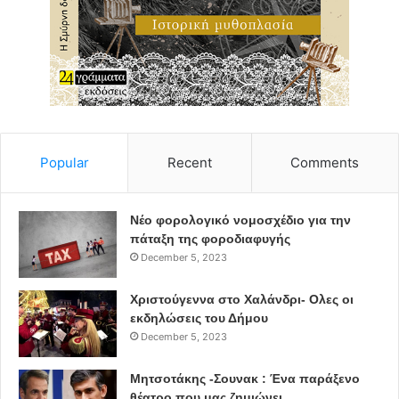
οποίου πέθανε σε ηλικία 25 ετών από τον νέο κορονοϊό,
να ξαναβάζει τους σταυρούς στη θέση τους, φωνάζοντας
“σεβαστείτε τον πόνο μας”.
Πηγή: Lifo.gr
Popular
Recent
Comments
covid-19
Βραζιλία
copa cabana
πανδημία
νεκροταφεία
Νέο φορολογικό νομοσχέδιο για την
πάταξη της φοροδιαφυγής
December 5, 2023
Χριστούγεννα στο Χαλάνδρι- Ολες οι
εκδηλώσεις του Δήμου
December 5, 2023
Μητσοτάκης -Σουνακ : Ένα παράξενο
θέατρο που μας ζημιώνει