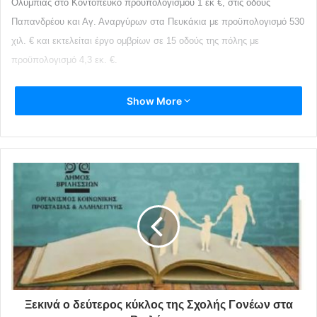
Ολυμπίας
στο Κοντόπευκο προϋπολογισμού
1
εκ €
, στις
οδούς
Παπανδρέου και Αγ. Αναργύρων στα Πευκάκια με προϋπολογισμό
530
χιλ. €
και εκτελείται
έργο ομβρίων σε 15 οδούς της πόλης με
προϋπολογισμό
4,3 εκ
.
€
.
Την ικανοποίηση του γιατί
«ένα ακόμη έργο υποδομής που θα
Show More
ενισχύσει την αντιπλημμυρική προστασία της πόλης και θα βελτιώσει
την καθημερινότητα των κατοίκων της πήρε το δρόμο της υλοποίησης»
καθώς και τις ευχαριστίες του προς την Τεχνική Υπηρεσία του Δήμου
εξέφρασε για το γεγονός ο Δήμαρχος Αγ. Παρασκευής
Γιάννης
Σταθόπουλος.
Ξεκινά ο δεύτερος κύκλος της Σχολής Γονέων στα