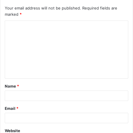
Your email address will not be published.
Required fields are
marked
*
C
o
m
m
e
n
t
Name
*
*
Email
*
Website