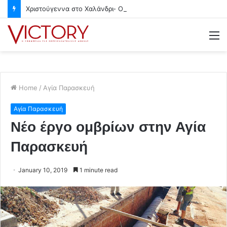
Χριστούγεννα στο Χαλάνδρι- Ολες οι εκδηλώσεις του Δήμου
M
Home
/
Αγία Παρασκευή
Αγία Παρασκευή
Νέο έργο ομβρίων στην Αγία
Παρασκευή
January 10, 2019
1 minute read