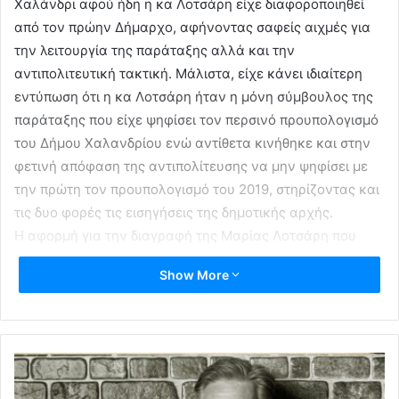
Χαλάνδρι αφού ήδη η κα Λοτσάρη είχε διαφοροποιηθεί
από τον πρώην Δήμαρχο, αφήνοντας σαφείς αιχμές για
την λειτουργία της παράταξης αλλά και την
αντιπολιτευτική τακτική. Μάλιστα, είχε κάνει ιδιαίτερη
εντύπωση ότι η κα Λοτσάρη ήταν η μόνη σύμβουλος της
παράταξης που είχε ψηφίσει τον περσινό προυπολογισμό
του Δήμου Χαλανδρίου ενώ αντίθετα κινήθηκε και στην
φετινή απόφαση της αντιπολίτευσης να μην ψηφίσει με
την πρώτη τον προυπολογισμό του 2019, στηρίζοντας και
τις δυο φορές τις εισηγήσεις της δημοτικής αρχής.
Η αφορμή για την διαγραφή της Μαρίας Λοτσάρη που
θεωρείται ως ένα απο το πιο σημαντικά στελέχη της
Show More
τοπικής Αυτοδιοίκησης του Χαλανδρίου, ήρθε με το θέμα
της μετακίνησης της κ. Λοτσάρη στην κινεζική πόλη
Harbin, όπου θα μεταβεί και κλιμάκιο στελεχών της
διοίκησης στις αρχές του επόμενου έτους, στο πλαίσιο
αδελφοποίησης της περιοχής με τον Δήμο Χαλανδρίου.
Σύμφωνα με τον κ. Κουράση, η δημοτική σύμβουλος δεν