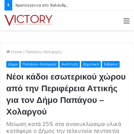
Χριστούγεννα στο Χαλάνδρι- Ολες οι εκδηλώσεις του Δήμου
M
Home
/
Παπάγου-Χολαργός
Δήμοι
Παπάγου-Χολαργός
Ανάπτυξη
Δημοτικά
Ειδήσεις
Νέοι κάδοι εσωτερικού χώρου
από την Περιφέρεια Αττικής
για τον Δήμο Παπάγου –
Χολαργού
Μείωση κατά 25% στα ανακυκλώσιμα υλικά
κατάφερε ο Δήμος την τελευταία πενταετία