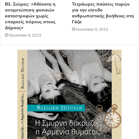
Βλ. Σιώμος: «Αδύνατη η
Τετράωρες παύσεις πυρών
αντιμετώπιση φυσικών
για την είσοδο
ανακύκλωση
εσωτερικοί κάδοι
καταστροφών χωρίς
ανθρωπιστικής βοήθειας στη
επαρκείς πόρους στους
Γάζα
Δήμους»
November 9, 2023
November 9, 2023