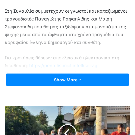
Στη Συναυλία συμμετέχουν οι γνωστοί και καταξιωμένοι
τραγουδιστές Παναγιώτης Ραφαηλίδης και Μαίρη
Στεφανακίδη που θα μας ταξιδέψουν στα μονοπάτια της
ψυχής μέσα από τα άφθαρτα στο χρόνο τραγούδια του
κορυφαίου Έλληνα δημιουργού και συνθέτη.
Για κρατήσεις θέσεων αποκλειστικά ηλεκτρονικά στη
διεύθυνση:
https://pentelisocial.
intelliserv.gr
Οι πολίτες μπορούν να εγγραφούν και να κάνουν την
Show More
κράτησή τους. Παρέχεται δε και η δυνατότητα να
κρατήσουν το «ηλεκτρονικό πάσο» τους με το
χαρακτηριστικό QR code και να το επιδείξουν κατά την
προσέλευσή τους στη Συναυλία.
Ο Δήμος Πεντέλης έχει μεριμνήσει για την εφαρμογή
μέτρων για την προστασία καλλιτεχνών, θεατών και
εργαζομένων: