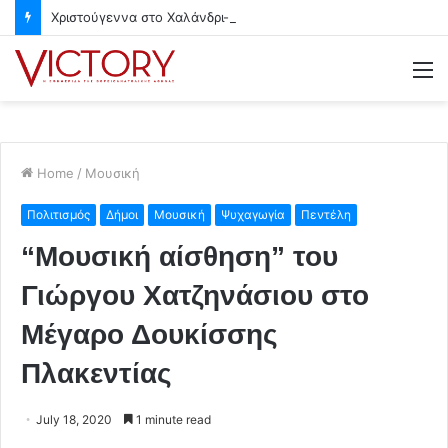
Χριστούγεννα στο Χαλάνδρι- Ολες οι εκδηλώσεις του Δήμου
M
Home
/
Μουσική
Πολιτισμός
Δήμοι
Μουσική
Ψυχαγωγία
Πεντέλη
“Μουσική αίσθηση” του
Γιώργου Χατζηνάσιου στο
Μέγαρο Δουκίσσης
Πλακεντίας
July 18, 2020
1 minute read