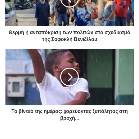
Περιορισμένος αριθμός προσκλήσεων
Προσέλευση τουλάχιστον μία ώρα πριν την έναρξη
της εκδήλωσης
Θερμή η ανταπόκριση των πολιτών στο σχεδιασμό
Προσέλευση και αποχώρηση των θεατών
της Σοφοκλή Βενιζέλου
υποχρεωτικά με χρήση μάσκας
Θερμομέτρηση και χρήση αντισηπτικού
Απολύμανση των χωρών της εκδήλωσης πριν και
μετά από αυτήν
Τήρηση των αποστάσεων μεταξύ των θεατών όπως
ορίζουν οι σχετικές εγκύκλιοι
Προσωπικό ταξιθεσίας και φύλαξης της εκδήλωσης
Απαγόρευση μετακινήσεις των θεατών κατά τη
Το βίντεο της ημέρας: χορεύοντας ξυπόλητος στη
διάρκεια της εκδήλωσης
βροχή...
Γιώργος Χατζηνάσιος