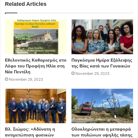
Related Articles
Μέγαρο Δουκίσσης Πλακεντίας
covid-19
μέτρα
συναυλία
Δήμος Πεντέλης
Εθελοντικός Καθαρισμός στο
Παγκόσμια Ημέρα Εξάλειψης
Λόφο του Προφήτη Ηλία στη
της Βίας κατά των Γυναικών
Νέα Πεντέλη
November 29, 2023
November 29, 2023
Βλ. Σιώμος: «Αδύνατη η
Ολοκληρώνεται η μεταφορά
αντιμετώπιση φυσικών
των πυλώνων υψηλής τάσης