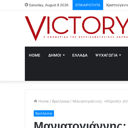
Χριστούγενν
Saturday, August 8 2026
ΕΠΙΚΑΙΡΟΤΗΤΑ
HOME
ΔΗΜΟΙ
ΕΛΛΑΔΑ
ΨΥΧΑΓΩΓΙΑ
Home
/
Βριλήσσια
/
Μανιατογιάννης: «Ντροπή» στ
Βριλήσσια
Μανιατογιάννης