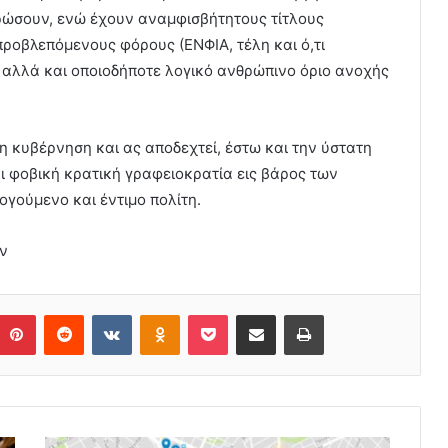
ρώσουν, ενώ έχουν αναμφισβήτητους τίτλους
προβλεπόμενους φόρους (ΕΝΦΙΑ, τέλη και ό,τι
 αλλά και οποιοδήποτε λογικό ανθρώπινο όριο ανοχής
 η κυβέρνηση και ας αποδεχτεί, έστω και την ύστατη
και φοβική κρατική γραφειοκρατία εις βάρος των
γούμενο και έντιμο πολίτη.
ν
Pinterest
Reddit
VKontakte
Odnoklassniki
Pocket
Share via Email
Print