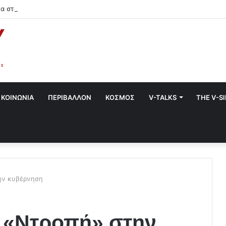
α στο Χαλάνδρι- Ολες οι εκδηλώσεις του Δήμου
ΚΟΙΝΩΝΙΑ
ΠΕΡΙΒΑΛΛΟΝ
ΚΟΣΜΟΣ
V-TALKS
THE V-S
ην κυβέρνηση
: «Ντροπή» στην