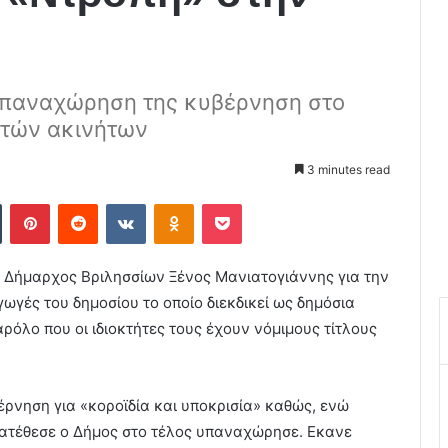
 υπαναχώρηση της κυβέρνηση στο
ητών ακινήτων
3 minutes read
Tumblr
Pinterest
Reddit
VKontakte
Odnoklassniki
Pocket
 Δήμαρχος Βριλησσίων Ξένος Μανιατογιάννης για την
ωγές του δημοσίου το οποίο διεκδικεί ως δημόσια
αρόλο που οι ιδιοκτήτες τους έχουν νόμιμους τίτλους
ρνηση για «κοροϊδία και υποκρισία» καθώς, ενώ
ατέθεσε ο Δήμος στο τέλος υπαναχώρησε. Εκανε