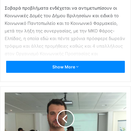
Σοβαρά προβλήματα ενδέχεται να αντιμετωπίσουν οι
Κοινωνικές Δομές του Δήμου Βριλησσίων και ειδικά το
Κοινωνικό Παντοπωλείο και το Κοινωνικό Φαρμακείο,
μετά την λήξη της συνεργασίας, με την ΜΚΟ Φάρος-
Ελπίδας, η οποία εδώ και πέντε χρόνια πρόσφερε δωρεάν
τρόφιμα και άλλες προμήθειες καθώς και 4 υπαλλήλους
στον Οργανισμό Κοινωνικής Προστασίας και
Αλληλεγγύσης (ΟΚΠΑ).
Show More
Σύσσωμη η αντιπολίτευση του Δήμου καταψήφισε την
εξάμηνη παράταση της συνεργασίας με τη “Φάρος
Ελπίδας”, σε μια εμφανή προσπάθεια να προκαλέσουν,
ενόψει των εκλογών, προβλήματα στην κοινωνική
πολιτική της δημοτικής Αρχής αλλά και στην πρόεδρο του
ΟΚΠΑ, Αντιδήμαρχο Βούλα Αρσένη, η οποία πιθανόν να
είναι μια εκ των υποψηφίων διαδόχων του Δημάρχου Ξ.
Μανιατογιάννη ο οποίος αναμένεται να θέσει