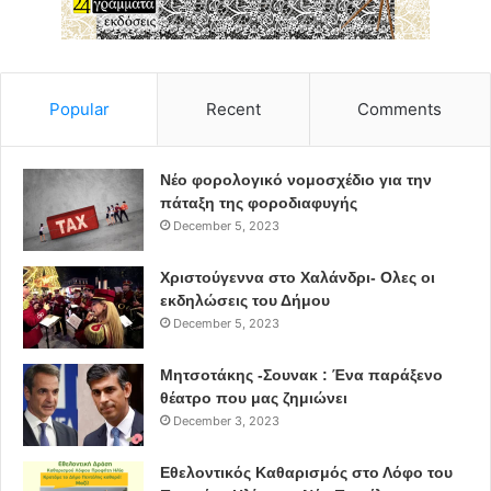
μπόρεσε να νικήσει την αντιπολιτευτική διάθεσή τους, με
αποτέλεσμα να πάψει η συνεργασία κ να απολυθούν οι 4
υπάλληλοι.
Δυστυχώς η πολιτική σκοπιμότητα νίκησε τις πραγματικές
Popular
Recent
Comments
ανάγκες των δημοτών.
Δυστυχώς κάποιοι ήδη δείχνουν το νέο ύφος που θέλουν
Νέο φορολογικό νομοσχέδιο για την
να επιβάλλουν στην πόλη μας.
πάταξη της φοροδιαφυγής
Θλίψη…
December 5, 2023
Ευτυχώς όμως, οι δημότες αντιλαμβάνονται!”
Χριστούγεννα στο Χαλάνδρι- Ολες οι
εκδηλώσεις του Δήμου
December 5, 2023
Μητσοτάκης -Σουνακ : Ένα παράξενο
θέατρο που μας ζημιώνει
December 3, 2023
Β. Αρσένη
Εθελοντικός Καθαρισμός στο Λόφο του