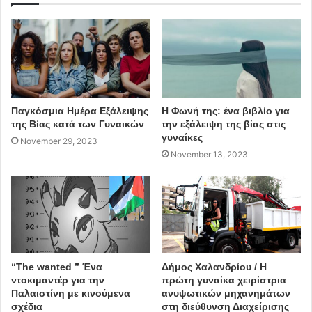
αναδιοργάνωσης του Οργανισμού”
και “
προχώρησε σε
αυθαίρετες ενέργειες χρησιμοποιώντας εργαζόμενους
της ΜΚΟ σε θέσεις πέραν των αρμοδιοτήτων τους
“.
Παγκόσμια Ημέρα Εξάλειψης
Η Φωνή της: ένα βιβλίο για
“Η ΠΟΛΙΤΙΚΗ ΣΚΟΠΙΜΟΤΗΤΑ ΝΙΚΗΣΕ ΤΙΣ ΑΝΑΓΚΕΣ ΤΩΝ
της Βίας κατά των Γυναικών
την εξάλειψη της βίας στις
ΔΗΜΟΤΩΝ”
γυναίκες
November 29, 2023
November 13, 2023
“The wanted ” Ένα
Δήμος Χαλανδρίου / Η
ντοκιμαντέρ για την
πρώτη γυναίκα χειρίστρια
Ξ. Μανιατογιάννης
Παλαιστίνη με κινούμενα
ανυψωτικών μηχανημάτων
σχέδια
στη διεύθυνση Διαχείρισης