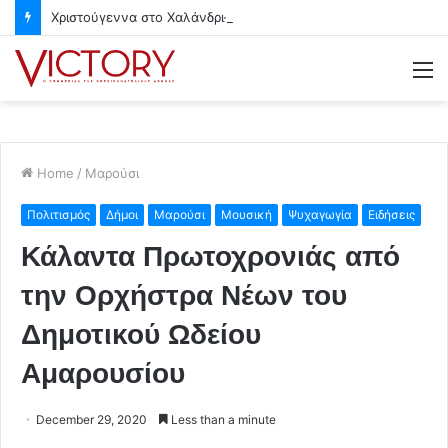
Χριστούγεννα στο Χαλάνδρι- Ολες οι εκδηλώσεις του Δήμου
M
Home
/
Μαρούσι
Πολιτισμός
Δήμοι
Μαρούσι
Μουσική
Ψυχαγωγία
Ειδήσεις
Κάλαντα Πρωτοχρονιάς από
την Ορχήστρα Νέων του
Δημοτικού Ωδείου
Αμαρουσίου
December 29, 2020
Less than a minute