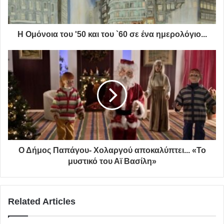
Η Ομόνοια του '50 και του `60 σε ένα ημερολόγιο...
Ο Δήμος Παπάγου- Χολαργού αποκαλύπτει... «Το
μυστικό του Αϊ Βασίλη»
Related Articles