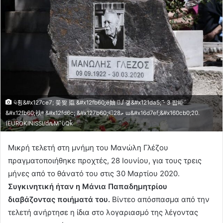
ӵ휭&#x127ce7; 쭞짲 㩡 &#x12fb60;̮ë妯 󴯠J ͥ걯&#x121da5;߯ - 3 짭岠ᰯ
&#x12fb60;衭ᴯ &#x12fd6c; &#x127b60;ʵ񩡪ޠ28 ɯ&#x16d7ef;&#x160cb0;20.
(EUROKINISSI/ԁԉM`̐ϋQǩ
Μικρή τελετή στη μνήμη του Μανώλη Γλέζου
πραγματοποιήθηκε προχτές, 28 Ιουνίου, για τους τρεις
μήνες από το θάνατό του στις 30 Μαρτίου 2020.
Συγκινητική ήταν η Μάνια Παπαδημητρίου
διαβάζοντας ποιήματά του.
Βίντεο απόσπασμα από την
τελετή ανήρτησε η ίδια στο λογαριασμό της λέγοντας