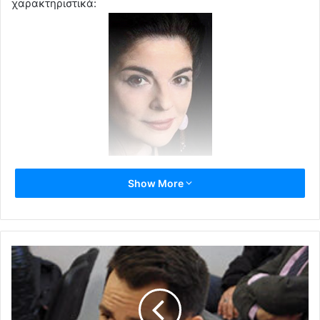
χαρακτηριστικά:
“Αθάνατος !!!! Τρείς φορές καταδικασθείς σε θάνατο και
Show More
τον νίκησε.
Τι κι αν νίκησε εκείνος στο τέλος όπως κάνει πάντα
Ο Γλέζος είχε κερδίσει την αθανασία οταν ήταν ακόμα εν
ζωή
Και τώρα πιά ο ” θανάτω θάνατον πατήσας ” απλά
ξεκουράζεται Κι ο κήπος ανθίζει δίπλα του.