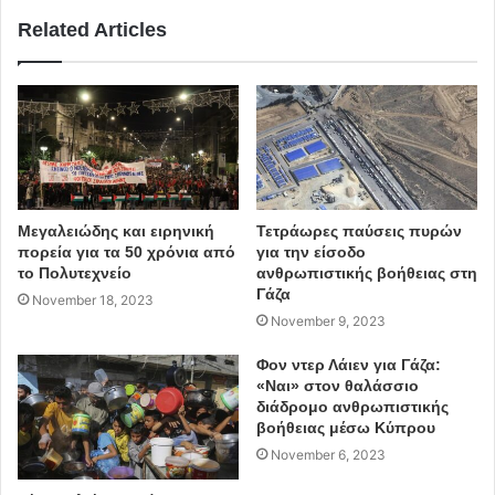
Δείτε απόσπασμα από την
Related Articles
τελετή προς τιμήν του Μανώλη
Γλέζου και την συγκινητική
ανάγνωση της Μάνιας
Παπαδημητρίου
ΕΔΩ
Μεγαλειώδης και ειρηνική
Τετράωρες παύσεις πυρών
πορεία για τα 50 χρόνια από
για την είσοδο
Μάνια Παπαδημητρίου
ποιήματα
το Πολυτεχνείο
ανθρωπιστικής βοήθειας στη
Γάζα
November 18, 2023
Μανώλης Γλέζος
Μνημόσυνο
November 9, 2023
συνάντηση μνήμης
οικογένεια
Φον ντερ Λάιεν για Γάζα:
«Ναι» στον θαλάσσιο
φίλοι
τελετή
διάδρομο ανθρωπιστικής
βοήθειας μέσω Κύπρου
November 6, 2023