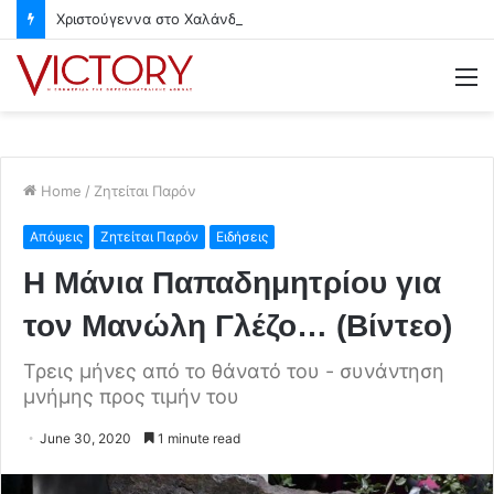
Χριστούγεννα στο Χαλάνδρι- Ολες οι εκδηλώσεις του Δήμου
M
Home
/
Ζητείται Παρόν
Απόψεις
Ζητείται Παρόν
Ειδήσεις
Η Μάνια Παπαδημητρίου για
τον Μανώλη Γλέζο… (Βίντεο)
Τρεις μήνες από το θάνατό του - συνάντηση
μνήμης προς τιμήν του
June 30, 2020
1 minute read