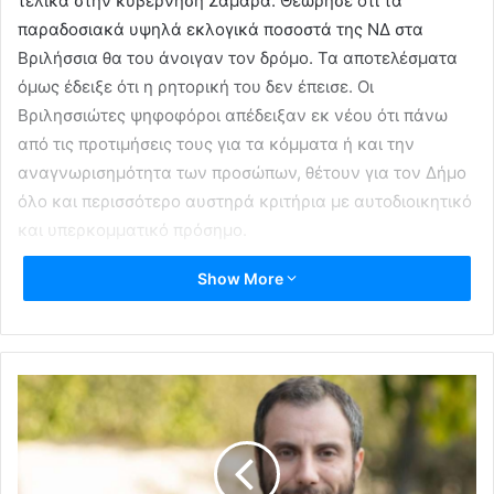
τελικά στην κυβέρνηση Σαμαρά. Θεώρησε ότι τα
παραδοσιακά υψηλά εκλογικά ποσοστά της ΝΔ στα
Βριλήσσια θα του άνοιγαν τον δρόμο. Τα αποτελέσματα
όμως έδειξε ότι η ρητορική του δεν έπεισε. Οι
Βριλησσιώτες ψηφοφόροι απέδειξαν εκ νέου ότι πάνω
από τις προτιμήσεις τους για τα κόμματα ή και την
αναγνωρισημότητα των προσώπων, θέτουν για τον Δήμο
όλο και περισσότερο αυστηρά κριτήρια με αυτοδιοικητικό
και υπερκομματικό πρόσημο.
Show More
“Σφαλιάρα” από τα (κέντρο)δεξιά…
Παρότι στις ευρωεκλογές, η ΝΔ πήρε στα Βριλήσσια 44%,
δέκα μονάδες παραπάνω από το εθνικό της ποσοστό, ο
συνδυασμός «Δυνατά» του Α. Ντινόπουλου ο οποίος κατά
τα λεγόμενα του είχε το «χρίσμα του Κ. Μητσοτάκη»,
έφτασε μόλις στο αγχωμένο 27% βλέποντας την πλάτη
της υπερκομματικής υποψηφιότητας του Δημάρχου,