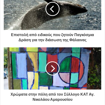
*Απαραίτητη η αστυνομική ταυτότητα και ο ΑΜΚΑ για
τους εθελοντές.
δήμος φιλοθέης - ψυχικού
Επιστολή από ειδικούς που ζητούν Παγκόσμια
Δράση για την διάσωση της Φάλαινας
εθελοντική αιμοδοσία
Χρώματα στην πόλη από τον Σύλλογο ΚΑΤ Αγ.
Νικολάου Αμαρουσίου