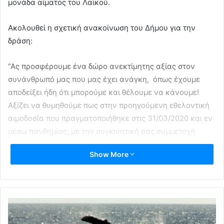
μονάδα αίματος του Λαϊκού.
Ακολουθεί η σχετική ανακοίνωση του Δήμου για την
δράση:
“Ας προσφέρουμε ένα δώρο ανεκτίμητης αξίας στον
συνάνθρωπό μας που μας έχει ανάγκη, όπως έχουμε
αποδείξει ήδη ότι μπορούμε και θέλουμε να κάνουμε!
Αξίζει να θυμηθούμε πως στην προηγούμενη εθελοντική
αιμοδοσία που πραγματοποιήθηκε στις 31/03/2020 και εν
μέσω πανδημίας, με την συγκινητική σας συμμετοχή
συγκεντρώσαμε 60 φιάλες αίματος!
Show More
Η διαδικασία της Εθελοντικής Αιμοδοσίας θα γίνει με την
απόλυτη τήρηση όλων των προβλεπόμενων προληπτικών
μέτρων προστασίας για τον Covid – 19.
Δίνουμε αίμα! Χαρίζουμε ζωή!”