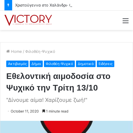
Χριστούγεννα στο Χαλάνδρι- Ολες οι εκδηλώσεις του Δήμου
M
Home
/
Φιλοθέη-Ψυχικό
Ακτιβισμός
Δήμοι
Φιλοθέη-Ψυχικό
Δημοτικά
Ειδήσεις
Εθελοντική αιμοδοσία στο
Ψυχικό την Τρίτη 13/10
"Δίνουμε αίμα! Χαρίζουμε ζωή!"
October 11, 2020
1 minute read