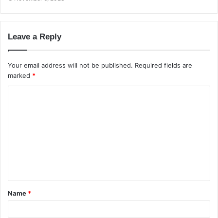
Leave a Reply
Your email address will not be published.
Required fields are
marked
*
C
o
m
m
e
n
t
Name
*
*