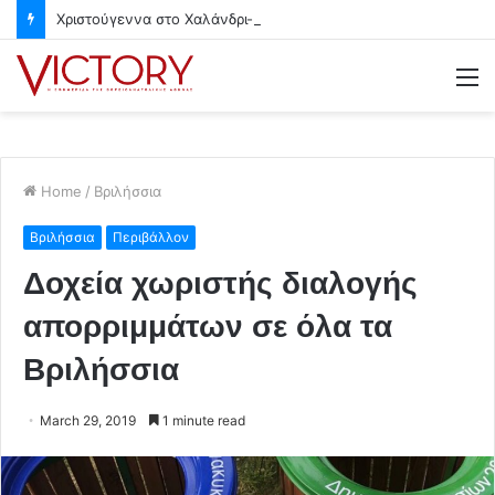
Χριστούγεννα στο Χαλάνδρι- Ολες οι εκδηλώσεις του Δήμου
M
Home
/
Βριλήσσια
Βριλήσσια
Περιβάλλον
Δοχεία χωριστής διαλογής
απορριμμάτων σε όλα τα
Βριλήσσια
March 29, 2019
1 minute read