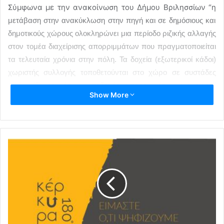
Σύμφωνα με την ανακοίνωση του Δήμου Βριλησσίων “η
μετάβαση στην ανακύκλωση στην πηγή και σε δημόσιους και
δημοτικούς χώρους ολοκληρώνει μια περίοδο ριζικής αλλαγής
στον τομέα διαχείρισης απορριμμάτων που πραγματοποιείται
τα τελευταία χρόνια στην πόλη. Τα δοχεία (εξωτερικοί κάδοι)
χωριστής συλλογής τοποθετούνται στο χώρο σε συστάδες
τριών (3) ρευμάτων υποδοχής απορριμμάτων για χαρτί/
Show More
χαρτόνι (κίτρινο), για γενικά ανακυκλώσιμα (μπλε) και για
σύμμεικτα (πράσινο).
Πιστεύουμε ότι, μετά από χρόνια σκληρής υπηρεσιακής
δουλειάς και συμμετοχής του πολίτη στα προγράμματα
διαχείρισης απορριμμάτων κι ιδιαίτερα ύστερα από τις κατά
διαστήματα επαναλαμβανόμενες ενημερωτικές δράσεις στα
σχολεία των Βριλησσίων, μαθητές και γονείς και η τοπική
κοινωνία στο σύνολό της, είμαστε έτοιμοι να ανταποκριθούμε
και να συμμετέχουμε ενεργά και σε αυτό το νέο βήμα. Τα νέα