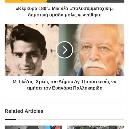
δοχεία διαχωρισμού απορριμμάτων, με σκοπό την
«Κέρκυρα 180°» Μια νέα «πολυσυμμετοχική»
ανακύκλωσή τους, έχουν ήδη τοποθετηθεί στα πρώτα σημεία
δημοτική ομάδα μόλις γεννήθηκε
εφαρμογής (Πλατεία Αναλήψεως, Πλατεία Ελευθερίας, Πάρκο
Μ. Θεοδωράκης – πρώην ΤΥΠΕΤ, Πνευματικό Κέντρο) και
συνεχίζεται η τοποθέτησή τους και στους άλλους δημοτικούς
και εν γένει εξωτερικούς χώρους της πόλης.
Η Καθαριότητα και η Διαλογή στην Πηγή των απορριμμάτων
είναι ΠΟΛΙΤΙΣΜΟΣ.”
Μ. Γλέζος: Χρέος του Δήμου Αγ. Παρασκευής να
τιμήσει τον Ευαγόρα Παλληκαρίδη
Related Articles