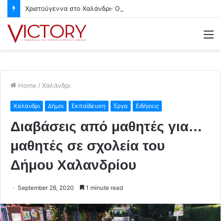
Χριστούγεννα στο Χαλάνδρι- Ολες οι εκδηλώσεις του Δήμου
M
Home
/
Χαλάνδρι
Χαλάνδρι
Δήμοι
Εκπαίδευση
Έργα
Ειδήσεις
Διαβάσεις από μαθητές για…
μαθητές σε σχολεία του
Δήμου Χαλανδρίου
September 28, 2020
1 minute read