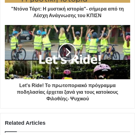
"Ντόνα Τάρτ: Η μυστική ιστορία"- σήμερα από τη
Λέσχη Ανάγνωσης του ΚΠΙΣΝ
Η δράση υλοποιήθηκε
με όλα τα αναγκαία μέτρα
ασφαλείας
για τους
συμμετέχοντες, λόγω της πανδημίας, και με περιορισμένο
αριθμό μαθητών.
Let's Ride! Το πρωτοποριακό πρόγραμμα
ποδηλασίας έρχεται ξανά για τους κατοίκους
Στόχος της όπως εξηγεί η αντιδήμαρχος Τεχνικών
Φιλοθέης- Ψυχικού
Υπηρεσιών Έλενα Χριστούλη να
ευαισθητοποιήσει μαθητές, γονείς και οδηγούς για την
ασφαλή μετακίνηση στους
Related Articles
δρόμους γύρω από τα σχολεία της πόλης.