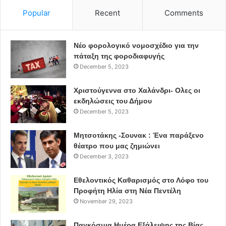
Τα χρώματα και τα υλικά που απαιτήθηκαν πρόσφερε η
Popular
Recent
Comments
εταιρεία «Royal Paints».
Νέο φορολογικό νομοσχέδιο για την
Χωρίς αυτοκίνητο στο κέντρο της πόλης
πάταξη της φοροδιαφυγής
December 5, 2023
Στο ίδιο πλαίσιο δράσεων, ο Δήμος Χαλανδρίου
προχώρησε τι Σάββατο 26
Χριστούγεννα στο Χαλάνδρι- Ολες οι
Σεπτεμβρίου και στο συμβολικό αποκλεισμό των οδών
εκδηλώσεις του Δήμου
Βασ. Γεωργίου και
December 5, 2023
Σωκράτους, επιτρέποντας σε πεζούς, ποδηλάτες και
Μητσοτάκης -Σουνακ : Ένα παράξενο
εμποδιζόμενα άτομα να
θέατρο που μας ζημιώνει
απολαύσουν μια άνετη και ασφαλή βόλτα στο κέντρο της
December 3, 2023
πόλης.
Εθελοντικός Καθαρισμός στο Λόφο του
Προφήτη Ηλία στη Νέα Πεντέλη
Μαθητές
δήμος Χαλανδρίου
November 29, 2023
διαβάσεις
Παγκόσμια Ημέρα Εξάλειψης της Βίας