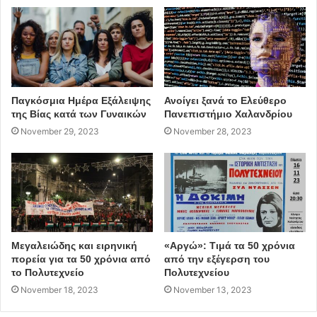
Παγκόσμια Ημέρα Εξάλειψης
Ανοίγει ξανά το Ελεύθερο
της Βίας κατά των Γυναικών
Πανεπιστήμιο Χαλανδρίου
November 29, 2023
November 28, 2023
«Η αρμονική συμβίωση πεζών και οχημάτων στις
σύγχρονες πόλεις παραμένει
ζητούμενο. Είναι πολύ περισσότερα αυτά που
σχεδιάζονται και θα υλοποιηθούν στο
Χαλάνδρι στο πλαίσιο της εφαρμογής του Σχεδίου
Βιώσιμης Αστικής Κινητικότητας
Μεγαλειώδης και ειρηνική
«Αργώ»: Τιμά τα 50 χρόνια
πορεία για τα 50 χρόνια από
από την εξέγερση του
(ΣΒΑΚ) που ψηφίσαμε το 2019. Η δράση της δημιουργίας
το Πολυτεχνείο
Πολυτεχνείου
πολύχρωμων διαβάσεων
November 18, 2023
November 13, 2023
από μαθητές για μαθητές έξω από τα σχολεία του Δήμου,
στόχο είχε να εμπνεύσει