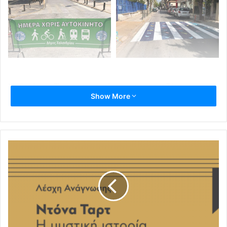
Μαθητές, μαζί με τους γονείς τους και εργαζόμενοι στα
Show More
τμήματα Συγκοινωνιών και
Αυτεπιστασίας του Δήμου, με τη συνδρομή των
αντιδημάρχων Τεχνικών Υπηρεσιών
Έλενας Χριστούλη και Παιδείας Ιωάννας Αθανασάτου,
παρουσία του δημάρχου
Χαλανδρίου Σίμου Ρούσσου, σχεδίασαν πολύχρωμες
διαβάσεις μπροστά από
το 1 ο , 2 ο και 5 ο Δημοτικό Σχολείο Χαλανδρίου.