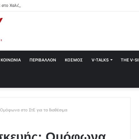
 στο Χαλάνδρι- Ολες οι εκδηλώσεις του Δήμου
ΚΟΙΝΩΝΙΑ
ΠΕΡΙΒΑΛΛΟΝ
ΚΟΣΜΟΣ
V-TALKS
THE V-S
Ομόφωνα στο ΣτΕ για τα διαθέσιμα
σκευής: Ομόφωνα