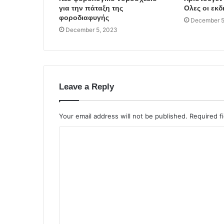
για την πάταξη της
Ολες οι εκ
φοροδιαφυγής
December 5
December 5, 2023
Leave a Reply
Your email address will not be published.
Required f
C
o
m
m
e
n