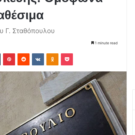
ιαθέσιμα
υ Γ. Σταθόπουλου
1 minute read
Tumblr
Pinterest
Reddit
VKontakte
Odnoklassniki
Pocket