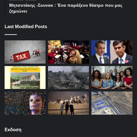
Μητσοτάκης -Σουνακ : Ένα παράξενο θέατρο που μας
ζημιώνει
Last Modified Posts
Εκδοση