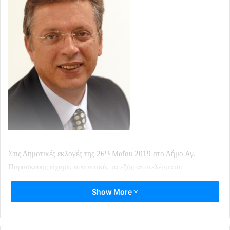
ης
Στις Δημοτικές εκλογές της 26
Μαΐου 2019 στο Δήμο Αγ.
Παρασκευής είχαμε, συνοπτικά, τα εξής αποτελέσματα:
Show More
Στις πρώτες θέσεις τις παρατάξεις του πρώην και του νυν
Δημάρχου, Β. Ζορμπά και Γ. Σταθόπουλου αντίστοιχα, με
ελάχιστη διαφορά (0,6%) υπέρ του πρώτου και ίδιο αριθμό