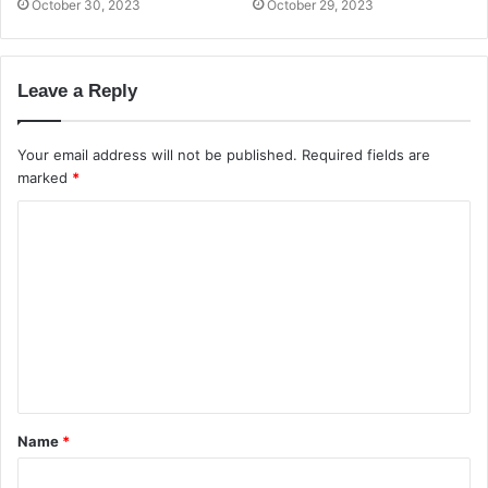
October 30, 2023
October 29, 2023
*Πυκνώνουν οι γραμμές αστικής και δημοτικής
συγκοινωνίας.
Leave a Reply
Your email address will not be published.
Required fields are
marked
*
C
o
m
m
e
n
t
Name
*
*